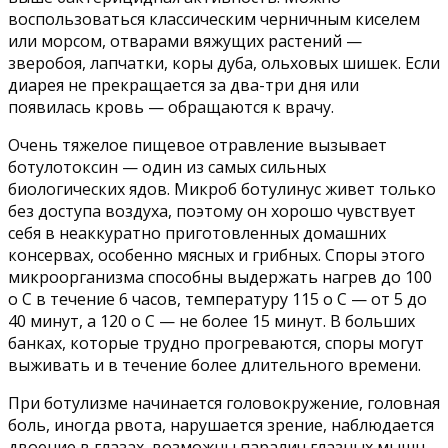
воспользоваться классическим черничным киселем
или морсом, отварами вяжущих растений —
зверобоя, лапчатки, коры дуба, ольховых шишек. Если
диарея не прекращается за два-три дня или
появилась кровь — обращаются к врачу.
Очень тяжелое пищевое отравление вызывает
ботулотоксин — один из самых сильных
биологических ядов. Микроб ботулинус живет только
без доступа воздуха, поэтому он хорошо чувствует
себя в неаккуратно приготовленных домашних
консервах, особенно мясных и грибных. Споры этого
микроорганизма способны выдержать нагрев до 100
о С в течение 6 часов, температуру 115 о С — от 5 до
40 минут, а 120 о С — не более 15 минут. В больших
банках, которые трудно прогреваются, споры могут
выживать и в течение более длительного времени.
При ботулизме начинается головокружение, головная
боль, иногда рвота, нарушается зрение, наблюдается
двоение в глазах, возможны паралич глазных мышц,