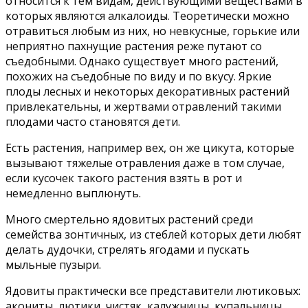
относится к тем видам, действующими веществами в
которых являются алкалоиды. Теоретически можно
отравиться любым из них, но невкусные, горькие или
неприятно пахнущие растения реже путают со
съедобными. Однако существует много растений,
похожих на съедобные по виду и по вкусу. Яркие
плоды лесных и некоторых декоративных растений
привлекательны, и жертвами отравлений такими
плодами часто становятся дети.
Есть растения, например вех, он же цикута, которые
вызывают тяжелые отравления даже в том случае,
если кусочек такого растения взять в рот и
немедленно выплюнуть.
Много смертельно ядовитых растений среди
семейства зонтичных, из стеблей которых дети любят
делать дудочки, стрелять ягодами и пускать
мыльные пузыри.
Ядовиты практически все представители лютиковых:
акониты, лютики, чистяк, калужницы, купальницы,