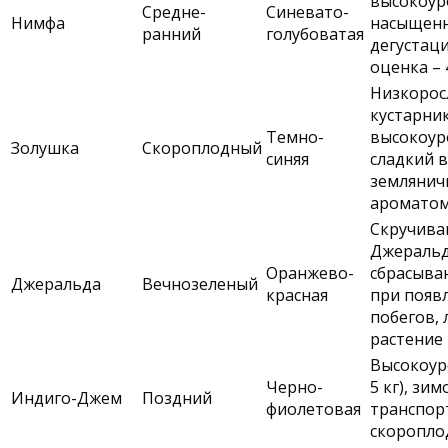
высокоур
Средне-
Синевато-
Нимфа
насыщенн
ранний
голубоватая
дегустац
оценка – 
Низкорос
кустарник
Темно-
высокоур
Золушка
Скороплодный
синяя
сладкий в
земляни
аромато
Скручива
Джеральды
Оранжево-
сбрасыва
Джеральда
Вечнозеленый
красная
при появ
побегов,
растение
Высокоур
Черно-
5 кг), зи
Индиго-Джем
Поздний
фиолетовая
транспор
скоропло