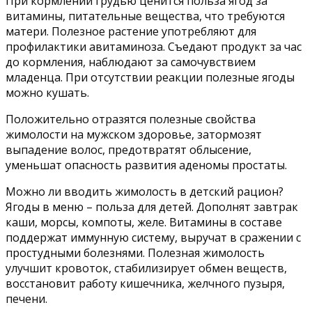
При кормлении грудью ценится польза ягод за
витамины, питательные вещества, что требуются
матери. Полезное растение употребляют для
профилактики авитаминоза. Съедают продукт за час
до кормления, наблюдают за самочувствием
младенца. При отсутствии реакции полезные ягоды
можно кушать.
Положительно отразятся полезные свойства
жимолости на мужском здоровье, затормозят
выпадение волос, предотвратят облысение,
уменьшат опасность развития аденомы простаты.
Можно ли вводить жимолость в детский рацион?
Ягоды в меню – польза для детей. Дополнят завтрак
каши, морсы, компоты, желе. Витамины в составе
поддержат иммунную систему, выручат в сражении с
простудными болезнями. Полезная жимолость
улучшит кровоток, стабилизирует обмен веществ,
восстановит работу кишечника, желчного пузыря,
печени.