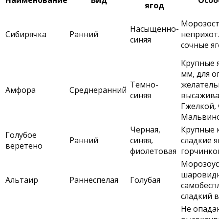
Наименование
Вид
Особ
ягод
Морозост
Насыщенно-
Сибирячка
Ранний
неприхот
синяя
сочные я
Крупные я
мм, для 
Темно-
желатель
Амфора
Среднеранний
синяя
высажива
Гжелкой,
Мальвин
Черная,
Крупные 
Голубое
Ранний
синяя,
сладкие я
веретено
фиолетовая
горчинко
Морозоус
шаровидн
Альтаир
Раннеспелая
Голубая
самобесп
сладкий в
Не опада