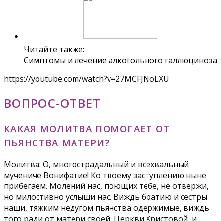
Читайте также:
Симптомы и лечение алкогольного галлюциноза
https://youtube.com/watch?v=27MCFJNoLXU
ВОПРОС-ОТВЕТ
КАКАЯ МОЛИТВА ПОМОГАЕТ ОТ
ПЬЯНСТВА МАТЕРИ?
Молитва: О, многострадальный и всехвальный
мучениче Вонифатие! Ко твоему заступлению ныне
прибегаем. Молений нас, поющих тебе, не отвержи,
но милостивно услыши нас. Виждь братию и сестры
наши, тяжким недугом пьянства одержимые, виждь
того ради от матери своей, Церкви Христовой, и