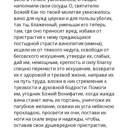
наполнили свои сосуды. О, святителю
Божий! Как по твоей молитве умножилось
вино для нужд церкви и для пользы убогих,
так ты, блаженный, уменьши его теперь
там, где оно приносит вред, избави от
пристрастия к нему предающихся
постыдной страсти винопития (имена),
исцели их от тяжкого недуга, освободи от
бесовского искушения, утверди их, слабых,
дай им, немощным, крепость и силу благоу
спешно перенести это искушение, возврати
их к здоровой и трезвой жизни, направи их
на путь труда, вложи в них стремление к
трезвости и духовной бодрости. Помоги
им, угодник Божий Вонифатие, когда жажда
вина станет жечь их гортань, уничтожи их
пагубное желание, освежи их уста небесною
прохладою, просвети их очи, постави их
ноги на скале веры и надежды, чтобы,
оставив свое душевредное пристрастие,