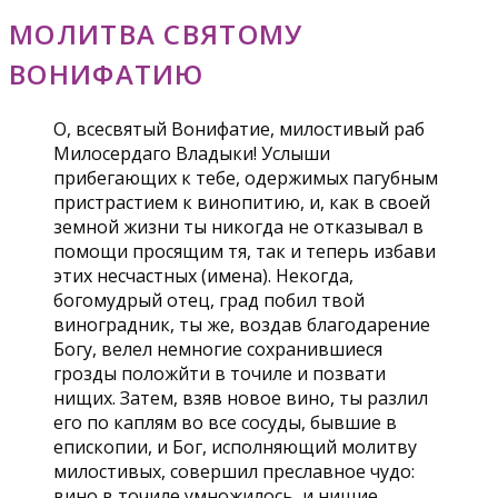
МОЛИТВА СВЯТОМУ
ВОНИФАТИЮ
О, всесвятый Вонифатие, милостивый раб
Милосердаго Владыки! Услыши
прибегающих к тебе, одержимых пагубным
пристрастием к винопитию, и, как в своей
земной жизни ты никогда не отказывал в
помощи просящим тя, так и теперь избави
этих несчастных (имена). Некогда,
богомудрый отец, град побил твой
виноградник, ты же, воздав благодарение
Богу, велел немногие сохранившиеся
грозды положйти в точиле и позвати
нищих. Затем, взяв новое вино, ты разлил
его по каплям во все сосуды, бывшие в
епископии, и Бог, исполняющий молитву
милостивых, совершил преславное чудо:
вино в точиле умножилось, и нищие