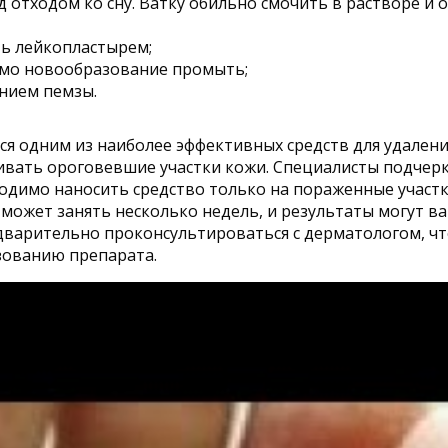
 отходом ко сну. Ватку обильно смочить в растворе и 
ть лейкопластырем;
само новообразование промыть;
нием пемзы.
тся одним из наиболее эффективных средств для удален
шивать ороговевшие участки кожи. Специалисты подчер
одимо наносить средство только на пораженные участк
 может занять несколько недель, и результаты могут 
дварительно проконсультироваться с дерматологом, чт
зованию препарата.