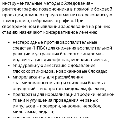
инструментальные методы обследования –
рентгенографию позвоночника в прямой и боковой
проекции, компьютерную и магнитно-резонансную
томографию, нейромиелографию. При
своевременном выявлении заболевания на ранних
стадиях назначают консервативное лечение:
нестероидные противовоспалительные
средства (НПВС) для снижения воспалительной
реакции и устранения болевого синдрома –
индометацин, диклофенак, мовалис, нимесил;
эпидуральную анестезию с добавление
глюкокортикоидов, новокаиновые блокады;
миорелаксанты для расслабления
спазмированных мышц и снижения болевых
ощущений – изопротан, мидокалм, флексин;
препараты для нормализации трофики нервной
ткани и улучшения проведения нервных
импульсов – прозерин, инволин, неробол,
мильгамма, лидаза;
ношение медицинских корсетов для