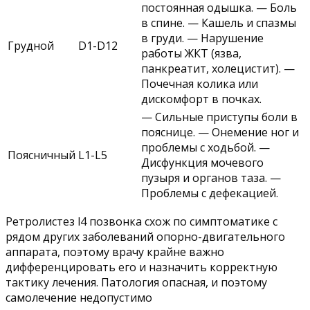
постоянная одышка. — Боль
в спине. — Кашель и спазмы
в груди. — Нарушение
Грудной
D1-D12
работы ЖКТ (язва,
панкреатит, холецистит). —
Почечная колика или
дискомфорт в почках.
— Сильные приступы боли в
пояснице. — Онемение ног и
проблемы с ходьбой. —
Поясничный
L1-L5
Дисфункция мочевого
пузыря и органов таза. —
Проблемы с дефекацией.
Ретролистез l4 позвонка схож по симптоматике с
рядом других заболеваний опорно-двигательного
аппарата, поэтому врачу крайне важно
дифференцировать его и назначить корректную
тактику лечения. Патология опасная, и поэтому
самолечение недопустимо