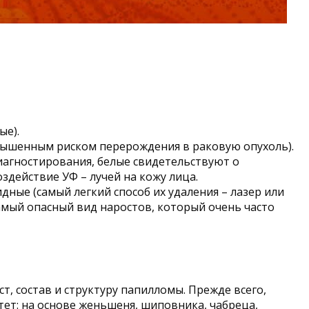
ые).
овышенным риском перерождения в раковую опухоль).
иагностирования, белые свидетельствуют о
действие УФ – лучей на кожу лица.
дные (самый легкий способ их удаления – лазер или
самый опасный вид наростов, который очень часто
, состав и структуру папилломы. Прежде всего,
ет: на основе женьшеня, шиповника, чабреца,