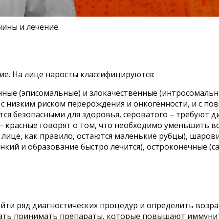
ины и лечение.
ие. На лице наросты классифицируются:
ные (эписомальные) и злокачественные (интросомальн
 с низким риском перерождения и онкогенности, и с п
тся безопасными для здоровья, сероватого – требуют д
 красные говорят о том, что необходимо уменьшить воз
 лице, как правило, остаются маленькие рубцы), шарови
онкий и образование быстро лечится), остроконечные (
ти ряд диагностических процедур и определить возраст
чать принимать препараты, которые повышают иммунит