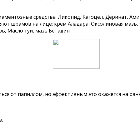
ментозные средства: Ликопид, Кагоцел, Деринат, Амик
яют шрамов на лице: крем Аладара, Оксолиновая мазь, 
ь, Масло туи, мазь Бетадин.
ься от папиллом, но эффективным это окажется на ран
а;