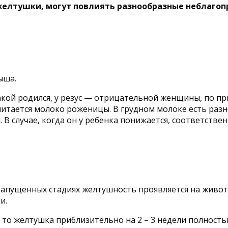
й желтушки, могут повлиять разнообразные небла
ыша.
кой родился, у резус — отрицательной женщины, по при
читается молоко роженицы. В грудном молоке есть раз
 В случае, когда он у ребенка понижается, соответстве
 запущенных стадиях желтушность проявляется на животи
и.
 то желтушка приблизительно на 2 – 3 недели полность