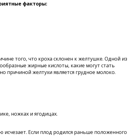
гоприятные факторы:
чине того, что кроха склонен к желтушке. Одной из
нообразные жирные кислоты, какие могут стать
нно причиной желтухи является грудное молоко.
ке, ножках и ягодицах.
ю исчезает. Если плод родился раньше положенного