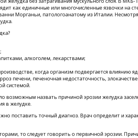
ой желудка без затрагивания мускульного слоя. В МКБ-
глядит как единичные или многочисленные язвочки на с
ованни Морганьи, патологоанатому из Италии. Несмотря
удка.
дка?
;
питками, алкоголем, лекарствами;
роизводстве, когда организм подвергается влиянию яд
рроз печени, печеночная недостаточность, злокачеств
ой системой.
ало возможным назвать причиной эрозии желудка засел
я в желудке.
жно поставить точный диагноз. Врач определит и харак
рами, то следует говорить о первичной эрозии. Причи