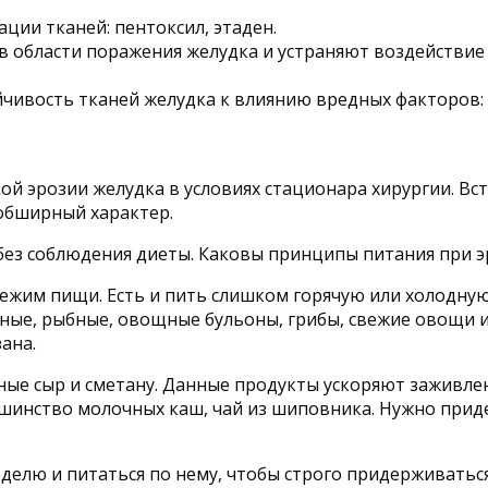
ции тканей: пентоксил, этаден.
 области поражения желудка и устраняют воздействие 
вость тканей желудка к влиянию вредных факторов: с
й эрозии желудка в условиях стационара хирургии. Вс
 обширный характер.
без соблюдения диеты. Каковы принципы питания при э
ежим пищи. Есть и пить слишком горячую или холодную
сные, рыбные, овощные бульоны, грибы, свежие овощи и 
ана.
ные сыр и сметану. Данные продукты ускоряют заживле
ьшинство молочных каш, чай из шиповника. Нужно прид
еделю и питаться по нему, чтобы строго придерживатьс