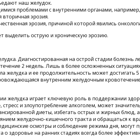
ъедают наш желудок.
имися проблемами с внутренними органами, например,
я вторичная эрозия.
чественная эрозия, причиной которой явились онкологи
ет выделить острую и хроническую эрозию.
лудка. Диагностированная на острой стадии болезнь ле
течение 2 недель. Лишь в более осложненных ситуациях
ла желудка и ее продолжительность может достигать 5 
опровождающаяся внутренним желудочным кровотечение
ии желудка играет ключевую роль в поддержании здор
, стресс и злоупотребление алкоголем, может значител
сированной диеты, избегать острых и жирных блюд, а
тоянием желудочно-кишечного тракта и обращаться к в
едицинские осмотры и соблюдение режима дня, могут п
та о здоровье на ранних стадиях всегда более эффектив