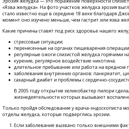
Эрозия желудка — это поражение поверхности слизист
«Язва желудка». На фото участков желудка эрозия вы
стало известно еще в середине 18 веке благодаря Дж
момент оно изучено меньше, чем гастрит или язва жел
Какие причины ставят под риск здоровье нашего желу
стрессовые ситуации;
перенесенные на органах пищеварения операции
регулярные ожоги слизистой желудка горячими на
курение, регулярное воздействие никотина;
длительное пребывание или работа на вредном п
заболевания внутренних органов: панкреатит, ци
сахарный диабет и проблемы с сердечно-сосудист
В 2005 году открытие хеликобактер пилори сдел
жизнедеятельности которых вызывают воспалени
Только пройдя обследование у врача-эндоскописта мо
отделы желудка, которые подверглись эрозии.
Если заболевание вызвано только внешними факто