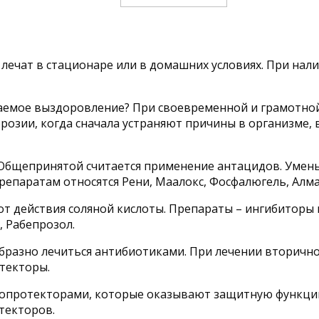
 лечат в стационаре или в домашних условиях. При на
аемое выздоровление? При своевременной и грамотной
розии, когда сначала устраняют причины в организме, 
. Общепринятой считается применение антацидов. Умен
препаратам относятся Рени, Маалокс, Фосфалюгель, Алмаг
 от действия соляной кислоты. Препараты – ингибито
, Рабепрозол.
образно лечиться антибиотиками. При лечении вторичн
текторы.
ропротекторами, которые оказывают защитную функци
текторов.