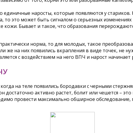
Независимо от того, корни это или разорванные капилля
 единичные наросты, которые появляются у стариков. 
 то это может быть сигналом о серьезных изменениях в
кожи. Бывает и такое, что образования перерождаются
практически норма, то для молодых, такое преобразова
 или же на них появились вкрапления в виде точек, не 
вляется с воздействием на него ВПЧ и нарост начинает 
ЧУ
, когда на теле появились бородавки с черными стержн
н достаточно активно растет, болит или чешется – это
бходимо провести максимально обширное обследование, 