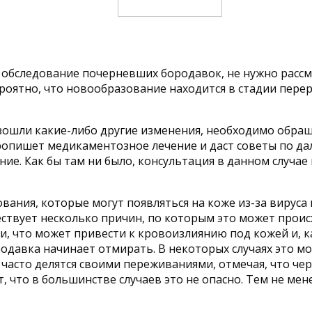
 обследование почерневших бородавок, не нужно расс
ероятно, что новообразование находится в стадии пере
изошли какие-либо другие изменения, необходимо обращ
ропишет медикаментозное лечение и даст советы по дал
ние. Как бы там ни было, консультация в данном случа
ания, которые могут появляться на коже из-за вируса 
ествует несколько причин, по которым это может проис
, что может привести к кровоизлиянию под кожей и, к
родавка начинает отмирать. В некоторых случаях это мо
и часто делятся своими переживаниями, отмечая, что ч
 что в большинстве случаев это не опасно. Тем не мен