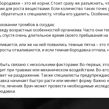
бородавке – это её корни. Стоит сразу же разъяснить, 
для роста веществами. Если количество таких точек ув
обратиться к специалисту, чтобы его удалить. Особенно
зовании тромбов в сосудах;
введу возрастных особенностей организма. Часто они т
 спустя очень длительное время своего пребывания на 
ливается, или же на ней появились темные пятна – это п
аросты отваливаются, и если темная бородавка отпала, 
быть связано с несколькими факторами. Во-первых, это
дит при травмах или механическом воздействии. Во-вт
твет на раздражение. Также специалисты предупреждаю
давка начинает быстро расти или меняет форму. Важно 
сти, лечения. Врач может провести необходимые исслед
родавки.