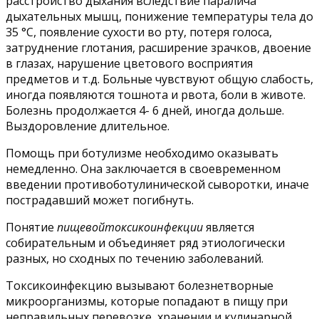
расстройство дыхания вследствие паралича
дыхательных мышц, понижение температуры тела до
35 °С, появление сухости во рту, потеря голоса,
затруднение глотания, расширение зрачков, двоение
в глазах, нарушение цветового восприятия
предметов и т.д. Больные чувствуют общую слабость,
иногда появляются тошнота и рвота, боли в животе.
Болезнь продолжается 4- 6 дней, иногда дольше.
Выздоровление длительное.
Помощь при ботулизме необходимо оказывать
немедленно. Она заключается в своевременном
введении противоботулинической сыворотки, иначе
пострадавший может погибнуть.
Понятие
пищевойтоксикоинфекции
является
собирательным и объединяет ряд этиологически
разных, но сходных по течению заболеваний.
Токсикоинфекцию вызывают болезнетворные
микроорганизмы, которые попадают в пищу при
неправильных перевозке, хранении и кулинарной