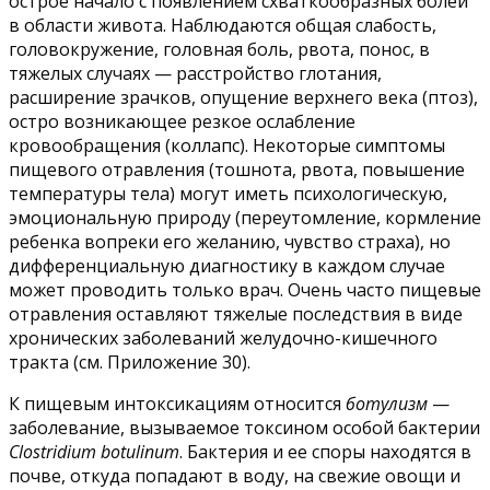
острое начало с появлением схваткообразных болей
в области живота. Наблюдаются общая слабость,
головокружение, головная боль, рвота, понос, в
тяжелых случаях — расстройство глотания,
расширение зрачков, опущение верхнего века (птоз),
остро возникающее резкое ослабление
кровообращения (коллапс). Некоторые симптомы
пищевого отравления (тошнота, рвота, повышение
температуры тела) могут иметь психологическую,
эмоциональную природу (переутомление, кормление
ребенка вопреки его желанию, чувство страха), но
дифференциальную диагностику в каждом случае
может проводить только врач. Очень часто пищевые
отравления оставляют тяжелые последствия в виде
хронических заболеваний желудочно-кишечного
тракта (см. Приложение 30).
К пищевым интоксикациям относится
ботулизм
—
заболевание, вызываемое токсином особой бактерии
Clostridium botulinum
. Бактерия и ее споры находятся в
почве, откуда попадают в воду, на свежие овощи и