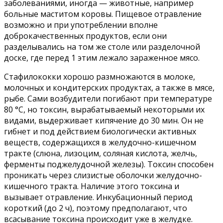
заболеваниями, иногда — животные, например
больные маститом коровы. Пищевое отравление
возможно и при употреблении вполне
доброкачественных продуктов, если они
разделывались на том же столе или разделочной
доске, где перед 1 этим лежало зараженное мясо.
Стафилококки хорошо размножаются в молоке,
молочных и кондитерских продуктах, а также в мясе,
рыбе. Сами возбудители погибают при температуре
80 °С, но токсин, вырабатываемый некоторыми их
видами, выдерживает кипячение до 30 мин. Он не
гибнет и под действием биологически активных
веществ, содержащихся в желудочно-кишечном
тракте (слюна, лизоцим, соляная кислота, желчь,
ферменты поджелудочной железы). Токсин способен
проникать через слизистые оболочки желудочно-
кишечного тракта. Наличие этого токсина и
вызывает отравление. Инкубационный период
короткий (до 2 ч), поэтому предполагают, что
всасывание токсина происходит уже в желудке.