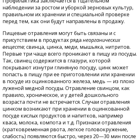
Профилактика заключается в тщательном
наблюдении за ростом и уборкой зерновых культур,
правильном их хранении и специальной проверке
перед тем, как они будут направлены в продажу.
Пищевые отравления могут быть связаны и с
присутствием в продуктах ряда
неорганических
веществ
; свинца, цинка, меди, мышьяка, нитритов.
Первые три чаще всего проникают в пищу из посуды.
Так, свинец содержится в глазури, которой
покрывают изнутри глиняную посуду, цинк может
попасть в пищу при ее приготовлении или хранении
в посуде из оцинкованного железа, медь — из плохо
луженой медной посуды. Отравление свинцом, как
правило, хроническое, и у детей дошкольного
возраста почти не встречается. Случаи отравления
цинком возникают при хранении в оцинкованной
посуде кислых продуктов и напитков, например
кваса, молока, компота и т.д. Признаки отравления
(кратковременная рвота, легкое головокружение,
слабость) появляются быстро, через 20—30 мин после