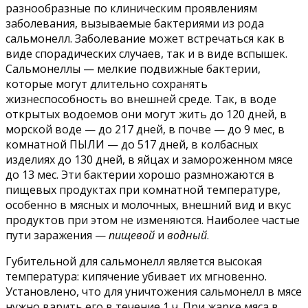
разнообразные по клиническим проявлениям
заболевания, вызываемые бактериями из рода
сальмонелл. Заболевание может встречаться как в
виде спорадических случаев, так и в виде вспышек.
Сальмонеллы — мелкие подвижные бактерии,
которые могут длительно сохранять
жизнеспособность во внешней среде. Так, в воде
открытых водоемов они могут жить до 120 дней, в
морской воде — до 217 дней, в почве — до 9 мес, в
комнатной ПЫЛИ — до 517 дней, в колбасных
изделиях до 130 дней, в яйцах и замороженном мясе
до 13 мес. Эти бактерии хорошо размножаются в
пищевых продуктах при комнатной температуре,
особенно в мясных и молочных, внешний вид и вкус
продуктов при этом не изменяются. Наиболее частые
пути заражения —
пищевой
и
водный
.
Губительной для сальмонелл является высокая
температура: кипячение убивает их мгновенно.
Установлено, что для уничтожения сальмонелл в мясе
нужно варить его в течение 1 ч. При жарке мяса в