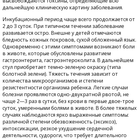
высвобождаются токсины, определяющие всю
дальнейшую клиническую картину заболевания.
Инкубационный период чаще всего продолжается от
2 до З суток. При типичном течении заболевание
развивается остро. Внешне у детей отмечаются
бледность кожных покровов, сухой обложенный язык.
Одновременно с этими симптомами возникают боли
в животе, которые обусловлены развитием
гастроэнтерита, гастроэнтероколита. В дальнейшем
стул приобретает темно-зеленую окраску (типа
болотной зелени). Тяжесть течения зависит от
количества микроорганизмов и степени
резистентности организма ребенка. Легкие случаи
болезни проявляются одно-двукратной рвотой, не
чаще 2—3 раз в сутки, без крови в первые двое-трое
суток, умеренными болями в животе. В более тяжелых
случаях наблюдаются ярко выраженные симптомы:
различной степени обезвоженность (эксикоз),
интоксикации, резкое ухудшение сердечной
деятельности, судороги, что требует длительного