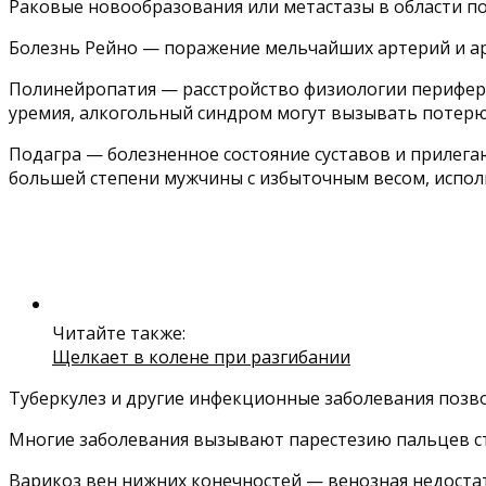
Раковые новообразования или метастазы в области п
Болезнь Рейно — поражение мельчайших артерий и ар
Полинейропатия — расстройство физиологии перифери
уремия, алкогольный синдром могут вызывать потерю
Подагра — болезненное состояние суставов и прилег
большей степени мужчины с избыточным весом, испол
Читайте также:
Щелкает в колене при разгибании
Туберкулез и другие инфекционные заболевания позв
Многие заболевания вызывают парестезию пальцев с
Варикоз вен нижних конечностей — венозная недостат