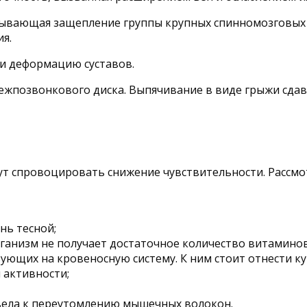
ызывающая защепление группы крупных спинномозговых
я.
и деформацию суставов.
жпозвонкового диска. Выпячивание в виде грыжи сдав
ут спровоцировать снижение чувствительности. Рассмо
нь тесной;
рганизм не получает достаточное количество витамино
ующих на кровеносную систему. К ним стоит отнести ку
 активности;
ивела к переутомлению мышечных волокон.