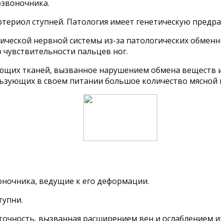
озвоночника.
териол ступней. Патология имеет генетическую предр
ческой нервной системы из-за патологических обменны
 чувствительности пальцев ног.
ающих тканей, вызванное нарушением обмена веществ 
ьзующих в своем питании большое количество мясной
оночника, ведущие к его деформации.
тупни.
очность, вызванная расширением вен и ослаблением их