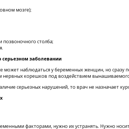
овном мозге);
и позвоночного столба;
я.
о серьезном заболевании
е может наблюдаться у беременных женщин, но сразу 
ием нервных корешков под воздействием вынашиваемог
личие серьезных нарушений, то врач не назначает курс
х
менными факторами, нужно их устранять. Нужно носить