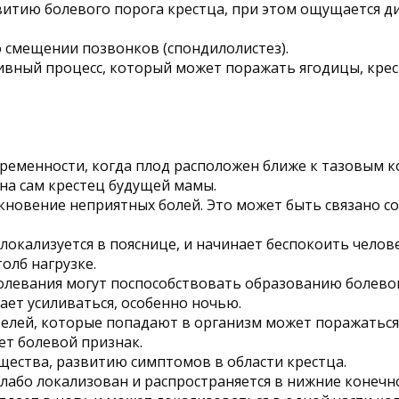
витию болевого порога крестца, при этом ощущается 
о смещении позвонков (спондилолистез).
ивный процесс, который может поражать ягодицы, кр
ременности, когда плод расположен ближе к тазовым 
на сам крестец будущей мамы.
новение неприятных болей. Это может быть связано со
окализуется в пояснице, и начинает беспокоить челове
олб нагрузке.
олевания могут поспособствовать образованию болевог
ает усиливаться, особенно ночью.
лей, которые попадают в организм может поражаться к
ет болевой признак.
ества, развитию симптомов в области крестца.
лабо локализован и распространяется в нижние конечно