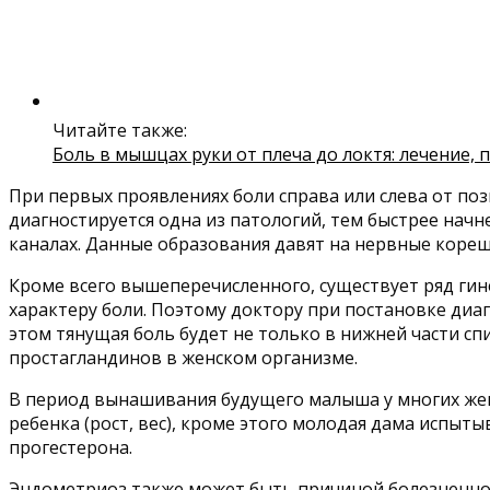
Читайте также:
Боль в мышцах руки от плеча до локтя: лечение,
При первых проявлениях боли справа или слева от п
диагностируется одна из патологий, тем быстрее на
каналах. Данные образования давят на нервные корешк
Кроме всего вышеперечисленного, существует ряд гин
характеру боли. Поэтому доктору при постановке диа
этом тянущая боль будет не только в нижней части сп
простагландинов в женском организме.
В период вынашивания будущего малыша у многих жен
ребенка (рост, вес), кроме этого молодая дама испыты
прогестерона.
Эндометриоз также может быть причиной болезненност