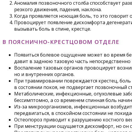
Аномалия позвоночного столба способствует раз
резкого движения, падения, наклона.
Когда проявляется ноющая боль, то это говорит 
Провоцирует появление дискомфорта дегенерат
вызывать боль в спине, крестце.
В ПОЯСНИЧНО-КРЕСТЦОВОМ ОТДЕЛЕ
Появиться болевое ощущение может во время бе
давит в заднюю тазовую часть непосредственно 
Воспаление тазовых органов провоцирует возник
но и внутренних органов.
При травмировании повреждается крестец, боль л
в состоянии покоя, не подвергает позвоночный ст
Метаболические, инфекционные, опухолевые заб
бессимптомно, а со временем спинная боль начин
Из-за микроорганизмов, инфекционных возбудите
передвигаться, в спокойном состоянии не покида
Остеопороз приводит к разрушению костного вещ
При менструации ощущается дискомфорт, но он с