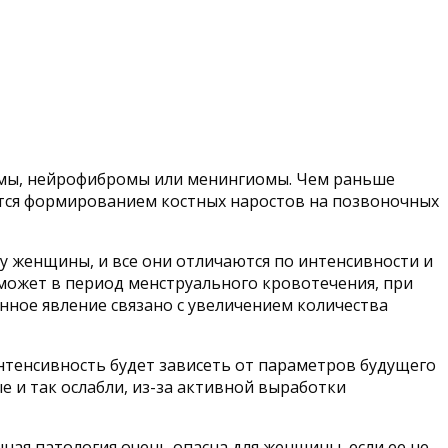
помы, нейрофибромы или менингиомы. Чем раньше
ется формированием костных наростов на позвоночных
 у женщины, и все они отличаются по интенсивности и
 может в период менструального кровотечения, при
анное явление связано с увеличением количества
нтенсивность будет зависеть от параметров будущего
ые и так ослабли, из-за активной выработки
ная патология очень опасна для женщины, если ее не