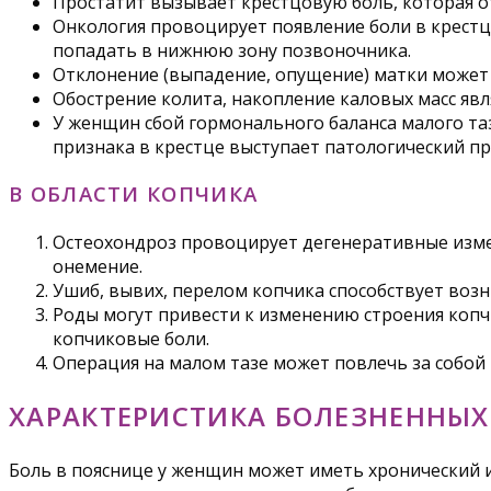
Простатит вызывает крестцовую боль, которая от
Онкология провоцирует появление боли в крестц
попадать в нижнюю зону позвоночника.
Отклонение (выпадение, опущение) матки может б
Обострение колита, накопление каловых масс яв
У женщин сбой гормонального баланса малого таз
признака в крестце выступает патологический п
В ОБЛАСТИ КОПЧИКА
Остеохондроз провоцирует дегенеративные изме
онемение.
Ушиб, вывих, перелом копчика способствует возн
Роды могут привести к изменению строения копчи
копчиковые боли.
Операция на малом тазе может повлечь за собой
ХАРАКТЕРИСТИКА БОЛЕЗНЕННЫХ
Боль в пояснице у женщин может иметь хронический 