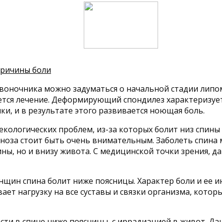
 причины боли
озвоночника можно задуматься о начальной стадии ли
чнется лечение. Деформирующий спондилез характеризу
и, и в результате этого развивается ноющая боль.
екологических проблем, из-за которых болит низ спины
гноза стоит быть очень внимательным. Заболеть спина
ины, но и внизу живота. С медицинской точки зрения, д
щин спина болит ниже поясницы. Характер боли и ее и
вает нагрузку на все суставы и связки организма, котор
и в спине ниже поясницы, с иррадиацией в живот. Дан