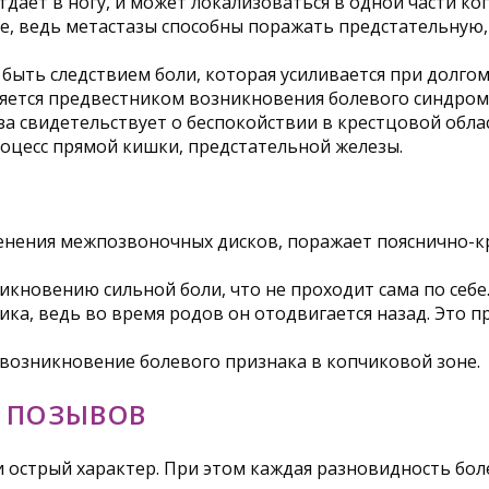
дает в ногу, и может локализоваться в одной части ко
е, ведь метастазы способны поражать предстательную,
ыть следствием боли, которая усиливается при долгом
ляется предвестником возникновения болевого синдром
а свидетельствует о беспокойствии в крестцовой обла
роцесс прямой кишки, предстательной железы.
нения межпозвоночных дисков, поражает пояснично-кр
икновению сильной боли, что не проходит сама по себе
ка, ведь во время родов он отодвигается назад. Это п
 возникновение болевого признака в копчиковой зоне.
 ПОЗЫВОВ
и острый характер. При этом каждая разновидность б