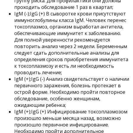
группу риска. Для профилактики они должны
проходить обследование 1 раз в квартал;
IgM (-);IgG (+) В сыворотке крови присутствуют
иммуноглобулины класса IgM. Человек перенес
токсоплазмоз, организм выработал антитела,
обеспечивающие иммунитет к заболеванию.
Для полной уверенности рекомендуется
повторить анализ через 2 недели. Беременным
следует сдать дополнительные анализы для
определения сроков приобретения иммунитета
к токсоплазмозу и есть ли необходимость
проводить лечение;
IgM (+);IgG (-) Анализ свидетельствует о наличии
первичного заражения, болезнь протекает в
острой форме. Необходимо пройти повторное
обследование, особенно женщинам,
ожидающим ребенка;
IgM (+);IgG (+) Инфицирование токсоплазмозом
произошло меньше месяца назад, возможно
произошло первичное инфицирование.
Необходимо пройти дополнительное