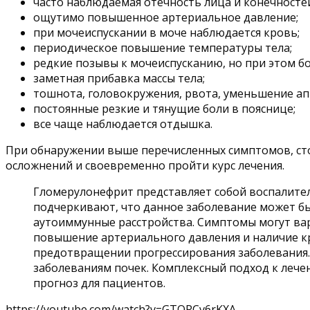
часто наблюдаемая отечность лица и конечносте
ощутимо повышенное артериальное давление;
при мочеиспускании в моче наблюдается кровь;
периодическое повышение температуры тела;
редкие позывы к мочеиспусканию, но при этом б
заметная прибавка массы тела;
тошнота, головокружения, рвота, уменьшение ап
постоянные резкие и тянущие боли в пояснице;
все чаще наблюдается отдышка.
При обнаружении выше перечисленных симптомов, ст
осложнений и своевременно пройти курс лечения.
Гломерулонефрит представляет собой воспалител
подчеркивают, что данное заболевание может быт
аутоиммунные расстройства. Симптомы могут вар
повышение артериального давления и наличие кр
предотвращении прогрессирования заболевания.
заболеваниям почек. Комплексный подход к леч
прогноз для пациентов.
https://youtube.com/watch?v=GTORCv6rKXA