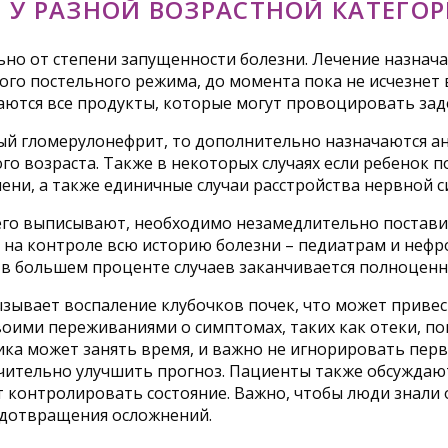
 У РАЗНОЙ ВОЗРАСТНОЙ КАТЕГО
ьно от степени запущенности болезни. Лечение назнача
огого постельного режима, до момента пока не исчезнет
аются все продукты, которые могут провоцировать зад
рый гломерулонефрит, то дополнительно назначаются ан
го возраста. Также в некоторых случаях если ребенок 
ени, а также единичные случаи расстройства нервной с
 его выписывают, необходимо незамедлительно поставить
на контроле всю историю болезни – педиатрам и нефр
 в большем проценте случаев заканчивается полноцен
зывает воспаление клубочков почек, что может привес
своими переживаниями о симптомах, таких как отеки, 
ика может занять время, и важно не игнорировать пер
ительно улучшить прогноз. Пациенты также обсуждают
 контролировать состояние. Важно, чтобы люди знали 
едотвращения осложнений.