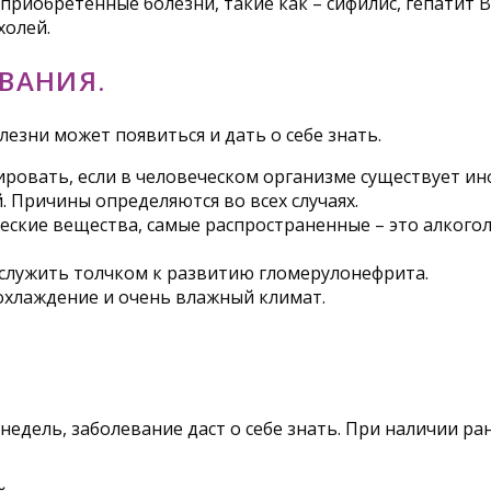
риобретенные болезни, такие как – сифилис, гепатит В 
холей.
ВАНИЯ.
езни может появиться и дать о себе знать.
ировать, если в человеческом организме существует ин
 Причины определяются во всех случаях.
ские вещества, самые распространенные – это алкоголь,
служить толчком к развитию гломерулонефрита.
охлаждение и очень влажный климат.
 недель, заболевание даст о себе знать. При наличии р