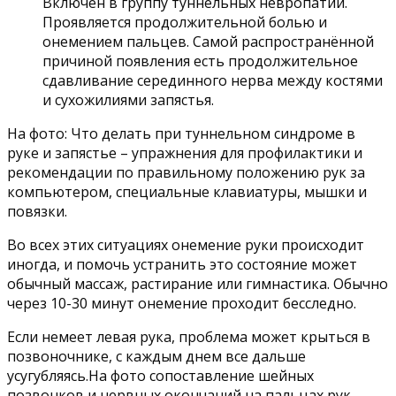
Включён в группу туннельных невропатий.
Проявляется продолжительной болью и
онемением пальцев. Самой распространённой
причиной появления есть продолжительное
сдавливание серединного нерва между костями
и сухожилиями запястья.
На фото: Что делать при туннельном синдроме в
руке и запястье – упражнения для профилактики и
рекомендации по правильному положению рук за
компьютером, специальные клавиатуры, мышки и
повязки.
Во всех этих ситуациях онемение руки происходит
иногда, и помочь устранить это состояние может
обычный массаж, растирание или гимнастика. Обычно
через 10-30 минут онемение проходит бесследно.
Если немеет левая рука, проблема может крыться в
позвоночнике, с каждым днем все дальше
усугубляясь.На фото сопоставление шейных
позвонков и нервных окончаний на пальцах рук.