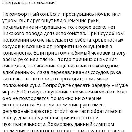
специального лечения:
Некомфортный сон. Если, проснувшись ночью или
утром, вы вдруг ощутили онемение руки,
покалывание и «мурашки», то, скорее всего, нет
никакого повода для беспокойства. При неудобном
положении во сне нарушается работа кровеносных
сосудов и возникают неприятные ощущения в
конечностях. Если при этом любимый человек спал у
вас на руке или плече – тогда причина онемения
очевидна, это явление еще называется «синдром
влюбленных». Из-за передавливания сосудов рука
затекает, но вскоре это проходит, при смене
положения руки. Попробуйте сделать зарядку – и уже
через 5-10 минут ощущение онемения исчезнет. Если
оно не повторяется, то можно ни о чем не
беспокоиться. Но если онемение руки имеет
регулярный характер, стоит все-таки обратиться к
врачу, для определения причины потери
чувствительности. Возможно, данный симптом
онемения вызван остеохондрозом грудного отдела