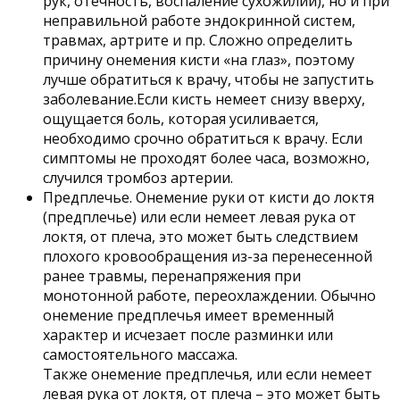
рук, отечность, воспаление сухожилий), но и при
неправильной работе эндокринной систем,
травмах, артрите и пр. Сложно определить
причину онемения кисти «на глаз», поэтому
лучше обратиться к врачу, чтобы не запустить
заболевание.Если кисть немеет снизу вверху,
ощущается боль, которая усиливается,
необходимо срочно обратиться к врачу. Если
симптомы не проходят более часа, возможно,
случился тромбоз артерии.
Предплечье. Онемение руки от кисти до локтя
(предплечье) или если немеет левая рука от
локтя, от плеча, это может быть следствием
плохого кровообращения из-за перенесенной
ранее травмы, перенапряжения при
монотонной работе, переохлаждении. Обычно
онемение предплечья имеет временный
характер и исчезает после разминки или
самостоятельного массажа.
Также онемение предплечья, или если немеет
левая рука от локтя, от плеча – это может быть