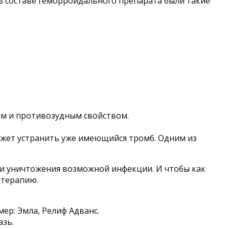
 в составе геморроидального препарата были такие
м и противозудным свойством.
ожет устранить уже имеющийся тромб. Одним из
ли уничтожения возможной инфекции. И чтобы как
 терапию.
ер: Эмла, Релиф Адванс.
азь.