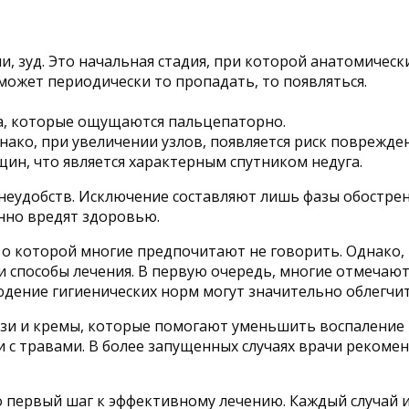
 зуд. Это начальная стадия, при которой анатомическ
ожет периодически то пропадать, то появляться.
а, которые ощущаются пальцепаторно.
нако, при увеличении узлов, появляется риск поврежден
ин, что является характерным спутником недуга.
неудобств. Исключение составляют лишь фазы обострени
нно вредят здоровью.
 о которой многие предпочитают не говорить. Однако,
 способы лечения. В первую очередь, многие отмечаю
людение гигиенических норм могут значительно облегчи
зи и кремы, которые помогают уменьшить воспаление 
и с травами. В более запущенных случаях врачи реком
о первый шаг к эффективному лечению. Каждый случай 