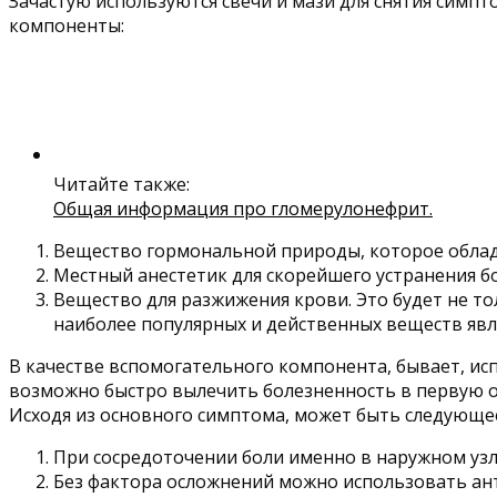
Зачастую используются свечи и мази для снятия симпт
компоненты:
Читайте также:
Общая информация про гломерулонефрит.
Вещество гормональной природы, которое обла
Местный анестетик для скорейшего устранения 
Вещество для разжижения крови. Это будет не т
наиболее популярных и действенных веществ явля
В качестве вспомогательного компонента, бывает, и
возможно быстро вылечить болезненность в первую 
Исходя из основного симптома, может быть следующее
При сосредоточении боли именно в наружном узле
Без фактора осложнений можно использовать ант