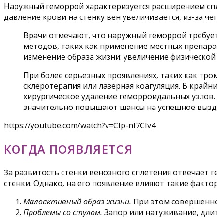
Наружный геморрой характеризуется расширением спл
давление крови на стенку вен увеличивается, из-за че
Врачи отмечают, что наружный геморрой требует
методов, таких как применение местных препар
изменение образа жизни: увеличение физической
При более серьезных проявлениях, таких как т
склеротерапия или лазерная коагуляция. В крайн
хирургическое удаление геморроидальных узлов. 
значительно повышают шансы на успешное вызд
https://youtube.com/watch?v=CIp-nI7CIv4
КОГДА ПОЯВЛЯЕТСЯ
За развитость стенки венозного сплетения отвечает 
стенки. Однако, на его появление влияют такие факто
Малоактивный образ жизни.
При этом совершенно 
Проблемы со стулом.
Запор или натуживание, дли