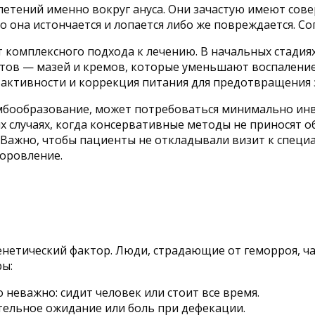
етений именно вокруг ануса. Они зачастую имеют сов
го она истончается и лопается либо же повреждается. С
 комплексного подхода к лечению. В начальных стадия
атов — мазей и кремов, которые уменьшают воспаление
 активности и коррекция питания для предотвращения 
ромбообразование, может потребоваться минимально ин
их случаях, когда консервативные методы не приносят 
Важно, чтобы пациенты не откладывали визит к специал
оровление.
генетический фактор. Люди, страдающие от геморроя, 
ры:
неважно: сидит человек или стоит все время.
тельное ожидание или боль при дефекации.