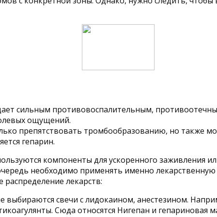
омов с конкретной зоны. Однако, нужно следить, чтобы
дает сильным противовоспалительным, противоотечны
болевых ощущений.
олько препятствовать тромбообразованию, но также м
ется гепарин.
спользуются компоненты для ускоренного заживления и
очередь необходимо применять именно лекарственную
 распределение лекарств:
 выбираются свечи с лидокаином, анестезином. Наприм
икоагулянты. Сюда относятся Нигепан и гепариновая м