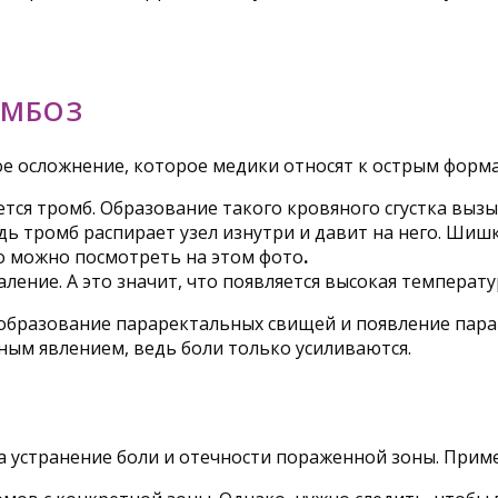
ОМБОЗ
 осложнение, которое медики относят к острым формам
ется тромб. Образование такого кровяного сгустка выз
едь тромб распирает узел изнутри и давит на него. Шиш
то можно посмотреть на этом фото
.
ение. А это значит, что появляется высокая температу
образование параректальных свищей и появление парап
ным явлением, ведь боли только усиливаются.
 устранение боли и отечности пораженной зоны. Приме