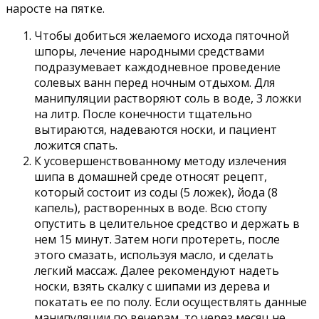
наросте на пятке.
Чтобы добиться желаемого исхода пяточной
шпоры, лечение народными средствами
подразумевает каждодневное проведение
солевых ванн перед ночным отдыхом. Для
манипуляции растворяют соль в воде, 3 ложки
на литр. После конечности тщательно
вытираются, надеваются носки, и пациент
ложится спать.
К усовершенствованному методу излечения
шипа в домашней среде относят рецепт,
который состоит из соды (5 ложек), йода (8
капель), растворенных в воде. Всю стопу
опустить в целительное средство и держать в
нем 15 минут. Затем ноги протереть, после
этого смазать, используя масло, и сделать
легкий массаж. Далее рекомендуют надеть
носки, взять скалку с шипами из дерева и
покатать ее по полу. Если осуществлять данные
манипуляции по вечерам, то через месяц не