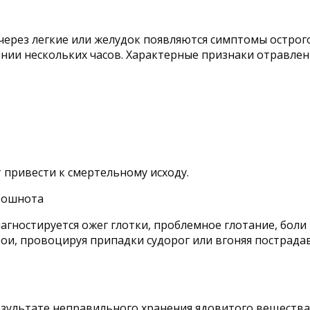
через легкие или желудок появляются симптомы острог
чении нескольких часов. Характерные признаки отравле
 привести к смертельному исходу.
агностируется ожег глотки, проблемное глотание, боли
бои, провоцируя припадки судорог или вгоняя пострада
результате неправильного хранения ядовитого вещества