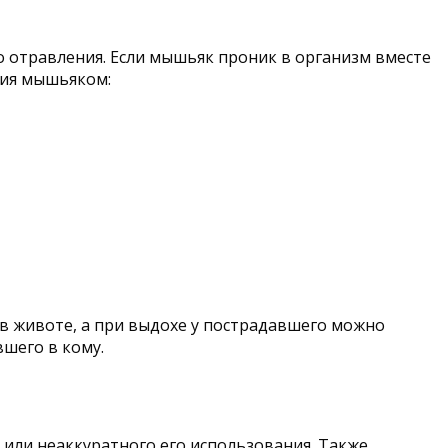
о отравления. Если мышьяк проник в организм вместе
ния мышьяком:
 в животе, а при выдохе у пострадавшего можно
вшего в кому.
 или неаккуратного его использования. Также