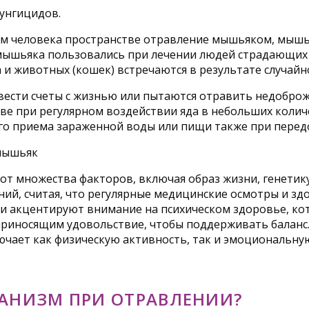
фунгицидов.
ем человека пространстве отравление мышьяком, мыш
ышьяка пользовались при лечении людей страдающих 
 и животных (кошек) встречаются в результате случайн
вести счеты с жизнью или пытаются отравить недобро
ве при регулярном воздействии яда в небольших количе
ного приема зараженной воды или пищи также при пер
 от множества факторов, включая образ жизни, генети
й, считая, что регулярные медицинские осмотры и здо
чи акцентируют внимание на психическом здоровье, кот
приносящим удовольствие, чтобы поддерживать баланс
чает как физическую активность, так и эмоциональную
ГАНИЗМ ПРИ ОТРАВЛЕНИИ?