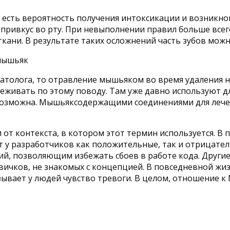
то есть вероятность получения интоксикации и возник
ривкус во рту. При невыполнении правил больше всего
ткани. В результате таких осложнений часть зубов можн
толога, то отравление мышьяком во время удаления не
ереживать по этому поводу. Там уже давно используют 
озможна. Мышьяксодержащими соединениями для лечени
от контекста, в котором этот термин используется. В
ет у разработчиков как положительные, так и отрицат
й, позволяющим избежать сбоев в работе кода. Други
овичков, не знакомых с концепцией. В повседневной ж
вает у людей чувство тревоги. В целом, отношение к N