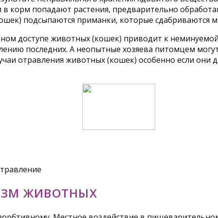
ли в корм попадают растения, предварительно обрабо
(кошек) подсыпаются приманки, которые сдабриваются 
ном доступе животных (кошек) приводит к неминуемой
ению последних. А неопытные хозяева питомцем могут
учаи отравления животных (кошек) особенно если они 
ИЗМ ЖИВОТНЫХ
зорбтивному. Местное воздействие в пищеварительном