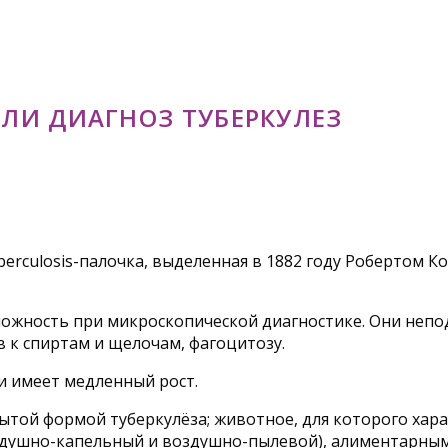
ИЛИ ДИАГНОЗ ТУБЕРКУЛЕЗ
berculosis-палочка, выделенная в 1882 году Робертом 
ожность при микроскопической диагностике. Они непод
в к спиртам и щелочам, фагоцитозу.
и имеет медленный рост.
ытой формой туберкулёза; животное, для которого хар
душно-капельный и воздушно-пылевой), алиментарным