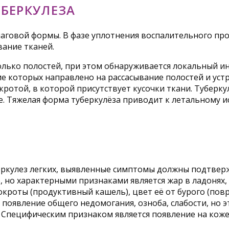
БЕРКУЛЕЗА
аговой формы. В фазе уплотнения воспалительного про
вание тканей.
олько полостей, при этом обнаруживается локальный ин
е которых направлено на рассасывание полостей и уст
кротой, в которой присутствует кусочки ткани. Туберку
 Тяжелая форма туберкулёза приводит к летальному ис
беркулез легких, выявленные симптомы должны подтв
, но характерными признаками является жар в ладонях,
мокроты (продуктивный кашель), цвет её от бурого (по
о появление общего недомогания, озноба, слабости, но 
 Специфическим признаком является появление на коже 