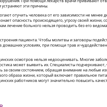
азрушения. При помощи лекарств врачи прививают отв
 устраняют эти причины.
гают отучить человека от его зависимости не менее д
осознает опасность происходящего, угрозу своей жизни
ам лечение больного нельзя проводить без его ведома
.
астроения пациента. Чтобы молитвы и заговоры подейст
 домашних условиях, при помощи трав и чудодейственн
инских осмотров нельзя недооценивать. Многие забол
остика может выявить их. Специалисты подчеркивают,
 за своим состоянием, обращая внимание на любые изм
ого образа жизни, который включает правильное питан
инских работников могут значительно повысить качест
В