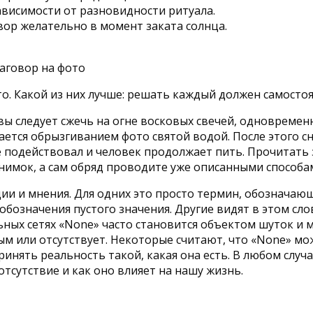
зависимости от разновидности ритуала.
вор желательно в момент заката солнца.
о. Какой из них лучше: решать каждый должен самосто
вы следует сжечь на огне восковых свечей, одновремен
ется обрызгиванием фото святой водой. После этого сн
не подействовал и человек продолжает пить. Прочитать
снимок, а сам обряд проводите уже описанными способа
и и мнения. Для одних это просто термин, обозначающ
 обозначения пустого значения. Другие видят в этом с
ьных сетях «None» часто становится объектом шуток и
ным или отсутствует. Некоторые считают, что «None» 
ять реальность такой, какая она есть. В любом случае
отсутствие и как оно влияет на нашу жизнь.