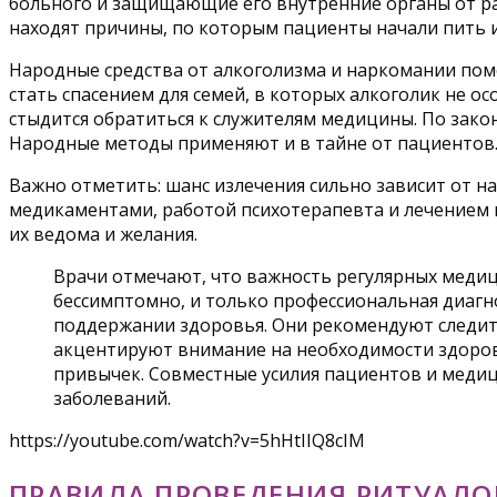
больного и защищающие его внутренние органы от р
находят причины, по которым пациенты начали пить и
Народные средства от алкоголизма и наркомании помо
стать спасением для семей, в которых алкоголик не 
стыдится обратиться к служителям медицины. По закон
Народные методы применяют и в тайне от пациентов
Важно отметить: шанс излечения сильно зависит от н
медикаментами, работой психотерапевта и лечением в
их ведома и желания.
Врачи отмечают, что важность регулярных медиц
бессимптомно, и только профессиональная диагн
поддержании здоровья. Они рекомендуют следить
акцентируют внимание на необходимости здоров
привычек. Совместные усилия пациентов и медиц
заболеваний.
https://youtube.com/watch?v=5hHtIIQ8cIM
ПРАВИЛА ПРОВЕДЕНИЯ РИТУАЛО