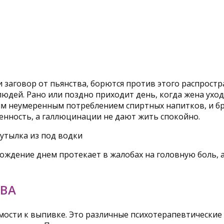
 заговор от пьянства, борются против этого распростр
дей. Рано или поздно приходит день, когда жена уходит
 неумеренным потреблением спиртных напитков, и брос
енность, а галлюцинации не дают жить спокойно.
овождение днем протекает в жалобах на головную боль,
ВА
мости к выпивке. Это различные психотерапевтическ