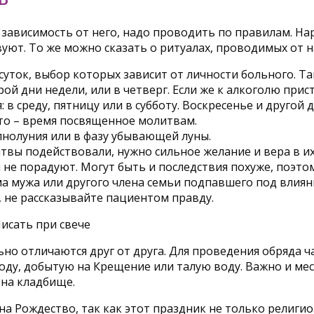
 зависимость от него, надо проводить по правилам. На
вуют. То же можно сказать о ритуалах, проводимых от 
уток, выбор которых зависит от личности больного. Та
рой дни недели, или в четверг. Если же к алкоголю пр
: в среду, пятницу или в субботу. Воскресенье и друго
Это – время посвященное молитвам.
нолуния или в фазу убывающей луны.
итвы подействовали, нужно сильное желание и вера в и
 не порадуют. Могут быть и последствия похуже, поэто
ма мужа или другого члена семьи подпавшего под влиян
, не рассказывайте пациентом правду.
ьно отличаются друг от друга. Для проведения обряда ч
оду, добытую на Крещение или талую воду. Важно и мест
 на кладбище.
а Рождество, так как этот праздник не только религио