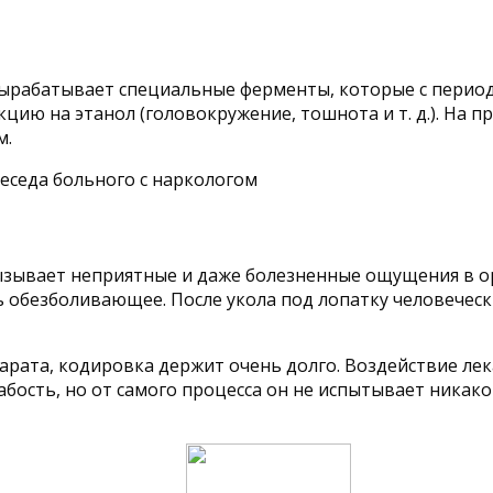
 вырабатывает специальные ферменты, которые с пери
цию на этанол (головокружение, тошнота и т. д.). На п
м.
вызывает неприятные и даже болезненные ощущения в 
 обезболивающее. После укола под лопатку человеческ
ата, кодировка держит очень долго. Воздействие лека
лабость, но от самого процесса он не испытывает ника