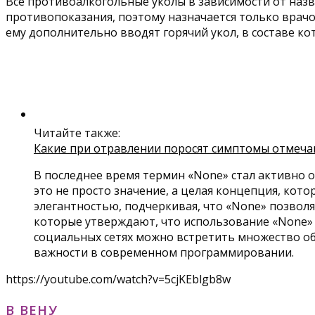
Все противоалкогольные уколы в зависимости от назв
противопоказания, поэтому назначается только врач
ему дополнительно вводят горячий укол, в составе к
Читайте также:
Какие при отравлении поросят симптомы отмеча
В последнее время термин «None» стал активно о
это не просто значение, а целая концепция, кот
элегантностью, подчеркивая, что «None» позвол
которые утверждают, что использование «None» м
социальных сетях можно встретить множество обс
важности в современном программировании.
https://youtube.com/watch?v=5cjKEblgb8w
В ВЕНУ