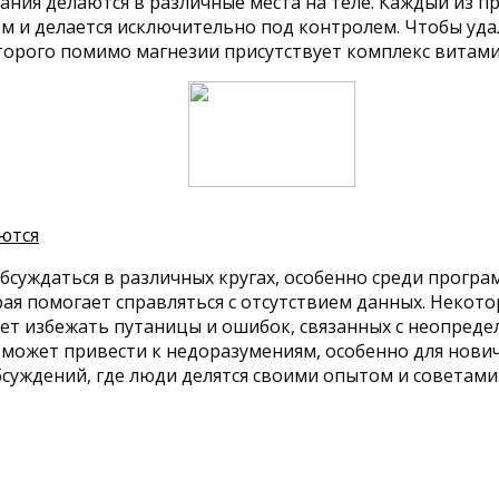
ания делаются в различные места на теле. Каждый из п
ом и делается исключительно под контролем. Чтобы уд
оторого помимо магнезии присутствует комплекс витам
ются
бсуждаться в различных кругах, особенно среди прогр
орая помогает справляться с отсутствием данных. Неко
яет избежать путаницы и ошибок, связанных с неопреде
ожет привести к недоразумениям, особенно для новичк
уждений, где люди делятся своими опытом и советами п