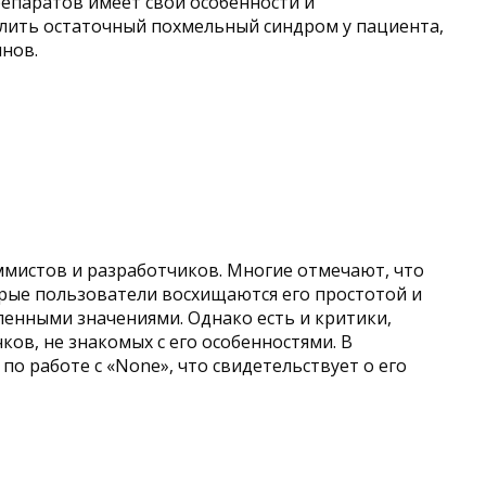
репаратов имеет свои особенности и
алить остаточный похмельный синдром у пациента,
инов.
аммистов и разработчиков. Многие отмечают, что
торые пользователи восхищаются его простотой и
ленными значениями. Однако есть и критики,
ов, не знакомых с его особенностями. В
о работе с «None», что свидетельствует о его