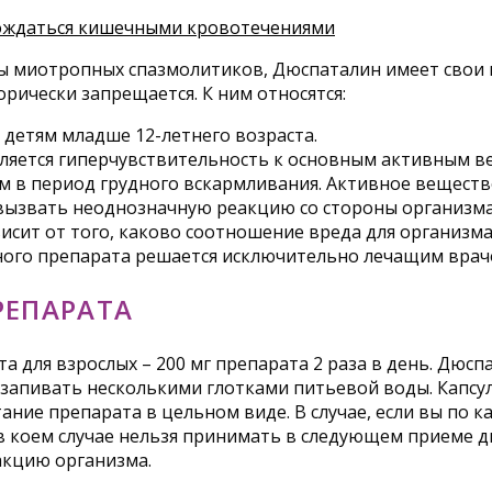
ождаться кишечными кровотечениями
ы миотропных спазмолитиков, Дюспаталин имеет свои п
рически запрещается. К ним относятся:
детям младше 12-летнего возраста.
яется гиперчувствительность к основным активным ве
в период грудного вскармливания. Активное вещество
вызвать неоднозначную реакцию со стороны организма к
исит от того, каково соотношение вреда для организм
нного препарата решается исключительно лечащим врач
РЕПАРАТА
 для взрослых – 200 мг препарата 2 раза в день. Дюсп
 запивать несколькими глотками питьевой воды. Капсу
ние препарата в цельном виде. В случае, если вы по к
 в коем случае нельзя принимать в следующем приеме 
акцию организма.