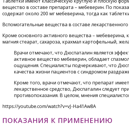
Таблетки имеют классическую круглую и плоскую форму
вещество в составе препарата – мебеверин. По пока
содержат около 200 мг мебеверина, тогда как таблетки 
Вспомогательные вещества в составе лекарственного
Кроме основного активного вещества – мебеверина, к
магния стеарат, сахароза, крахмал картофельный, жел
Врачи отмечают, что Дюспаталин является эффе
активное вещество мебеверин, обладает спазмол
ощущения. Специалисты подчеркивают, что Дюспа
качества жизни пациентов с синдромом раздраж
Кроме того, врачи отмечают, что препарат имее
лекарственное средство, Дюспаталин следует п
противопоказания. В целом, мнения специалисто
https://youtube.com/watch?v=vJ-Ha41Aw8A
ПОКАЗАНИЯ К ПРИМЕНЕНИЮ