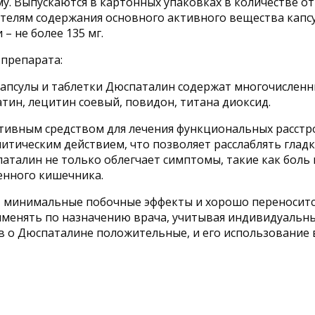
. Выпускаются в картонных упаковках в количестве от 
зателям содержания основного активного вещества кап
– не более 135 мг.
 препарата:
апсулы и таблетки Дюспаталин содержат многочисленны
атин, лецитин соевый, повидон, титана диоксид.
ктивным средством для лечения функциональных расстр
итическим действием, что позволяет расслаблять глад
талин не только облегчает симптомы, такие как боль 
енного кишечника.
т минимальные побочные эффекты и хорошо переноситс
рименять по назначению врача, учитывая индивидуальн
в о Дюспаталине положительные, и его использование 