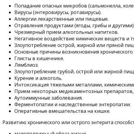
Попадание опасных микробов (сальмонелла, холер
Вирусы (энтеровирусы, ротавирусы).
Аллергии лекарственные или пищевые.
Отравления продуктами (ягоды, грибы и другими)
Чрезмерный прием алкогольных напитков.
Негативное воздействие химических веществ и т
Злоупотребление острой, жирной или пряной пищ
Основные причины возникновения хронического 
Глисты в кишечнике.
Лямблиоз.
Злоупотребление грубой, острой или жирной пищ
Курение и алкоголь.
Интоксикация тяжелыми металлами, химическими
Прием некоторых медикаментозных препаратов,
Аутоиммунные заболевания.
Ферментопатии и наследственные энтеропатии.
Оперативные вмешательства на кишке.
Развитию хронического или острого энтерита способ
малоподвижный образ жизни;