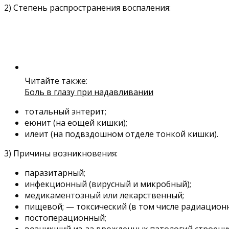
2) Степень распространения воспаления:
Читайте также:
Боль в глазу при надавливании
тотальный энтерит;
еюнит (на еощей кишки);
илеит (на подвздошном отделе тонкой кишки).
3) Причины возникновения:
паразитарный;
инфекционный (вирусный и микробный);
медикаментозный или лекарственный;
пищевой; — токсический (в том числе радиацион
постоперационный;
возникший из-за врожденных патологий строени