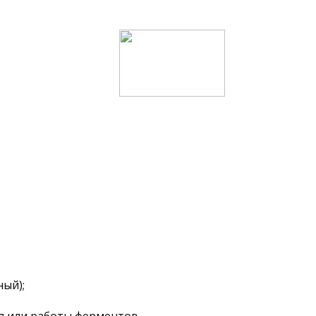
ный);
я или работы ферментов.