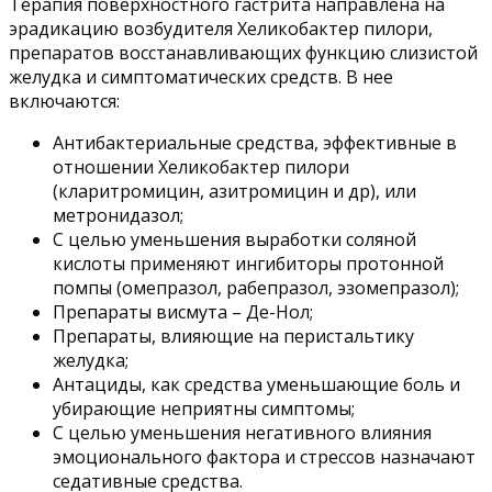
Терапия поверхностного гастрита направлена на
эрадикацию возбудителя Хеликобактер пилори,
препаратов восстанавливающих функцию слизистой
желудка и симптоматических средств. В нее
включаются:
Антибактериальные средства, эффективные в
отношении Хеликобактер пилори
(кларитромицин, азитромицин и др), или
метронидазол;
С целью уменьшения выработки соляной
кислоты применяют ингибиторы протонной
помпы (омепразол, рабепразол, эзомепразол);
Препараты висмута – Де-Нол;
Препараты, влияющие на перистальтику
желудка;
Антациды, как средства уменьшающие боль и
убирающие неприятны симптомы;
С целью уменьшения негативного влияния
эмоционального фактора и стрессов назначают
седативные средства.