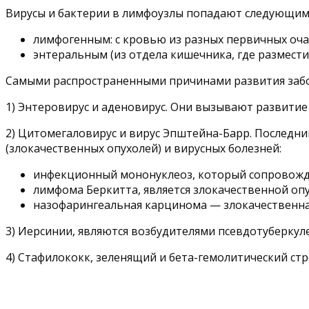
Вирусы и бактерии в лимфоузлы попадают следующим
лимфогенным: с кровью из разных первичных оча
энтеральным (из отдела кишечника, где размести
Самыми распространенными причинами развития забо
1) Энтеровирус и аденовирус. Они вызывают развити
2) Цитомегаловирус и вирус Эпштейна-Барр. Последн
(злокачественных опухолей) и вирусных болезней:
инфекционный мононуклеоз, который сопровожда
лимфома Беркитта, является злокачественной о
назофарингеальная карцинома — злокачественная
3) Иерсинии, являются возбудителями псевдотуберкул
4) Стафилококк, зеленящий и бета-гемолитический ст