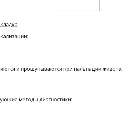
укладка
окализации;
няются и прощупываются при пальпации живота.
едующие методы диагностики: