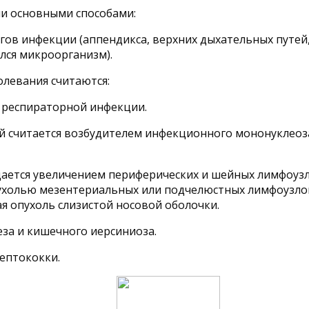
и основными способами:
гов инфекции (аппендикса, верхних дыхательных путей,
лся микроорганизм).
левания считаются:
е респираторной инфекции.
ий считается возбудителем инфекционного мононуклеоз
ется увеличением периферических и шейных лимфоузло
пухолью мезентериальных или подчелюстных лимфоузло
 опухоль слизистой носовой оболочки.
еза и кишечного иерсиниоза.
рептококки.