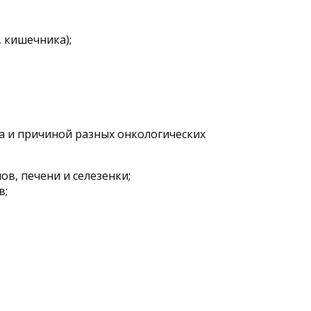
 кишечника);
а и причиной разных онкологических
в, печени и селезенки;
в;