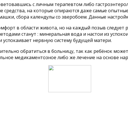
ветовавшись с личным терапевтом либо гастроэнтерол
ые средства, на которые опираются даже самые опытны
машки, сбора календулы со зверобоем. Данные настройки
мфорт в области живота, но на каждый позыв следует 
тодами станут : минеральная вода и настои из успокои
и успокаивает нервную систему будущей матери.
лительно обратиться в больницу, так как ребёнок може
льное медикаментозное либо же лечение на основе нар