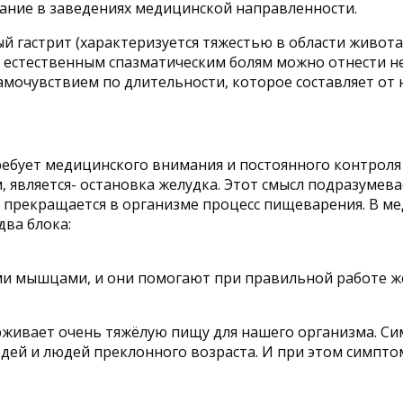
ание в заведениях медицинской направленности.
й гастрит (характеризуется тяжестью в области живот
к естественным спазматическим болям можно отнести не
мочувствием по длительности, которое составляет от н
ребует медицинского внимания и постоянного контроля
 является- остановка желудка. Этот смысл подразумева
 прекращается в организме процесс пищеварения. В м
ва блока:
ыми мышцами, и они помогают при правильной работе ж
живает очень тяжёлую пищу для нашего организма. Сим
дей и людей преклонного возраста. И при этом симптом