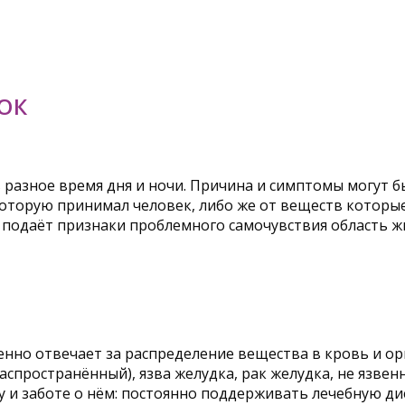
ОК
разное время дня и ночи. Причина и симптомы могут б
оторую принимал человек, либо же от веществ которы
м подаёт признаки проблемного самочувствия область 
енно отвечает за распределение вещества в кровь и ор
спространённый), язва желудка, рак желудка, не язвенн
му и заботе о нём: постоянно поддерживать лечебную 