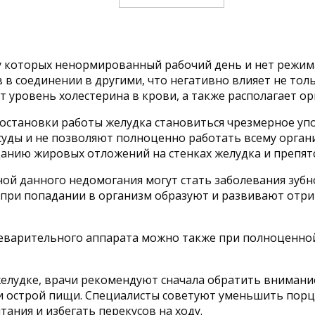
у которых ненормированный рабочий день и нет режима
в соединении в другими, что негативно влияет не тол
т уровень холестерина в крови, а также располагает о
в остановки работы желудка становиться чрезмерное уп
осуды и не позволяют полноценно работать всему орга
данию жировых отложений на стенках желудка и препя
ной данного недомогания могут стать заболевания зубн
 при попадании в организм образуют и развивают отр
еварительного аппарата можно также при полноценной
желудке, врачи рекомендуют сначала обратить внимани
ли острой пищи. Специалисты советуют уменьшить порц
ания и избегать перекусов на ходу.