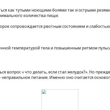
ться как тупыми ноющими болями так и острыми резями
нимального количества пищи;
торое сопровождается рвотным состоянием и слабостью
ной температурой тела и повышенным ритмом пульса, 
я вопрос « что делать, если стал желудок?». Но прежд
— неправильное питание. Именно оно считается осново