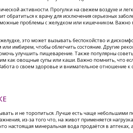
ической активности. Прогулки на свежем воздухе и ле
ит обратиться к врачу для исключения серьезных забол
зможные проблемы с желудком или кишечником. Важно 
 желудке, это может вызывать беспокойство и диском
 или имбирем, чтобы облегчить состояние. Другие рек
 помочь улучшить пищеварение. Также популярны совет
м как овощные супы или каши. Важно помнить, что есл
 Забота о своем здоровье и внимательное отношение к
КЕ
вать и не торопиться. Лучше есть чаще небольшими п
жнения, из-за того что, на живот применяется нагрузк
то настоящая минеральная вода продаётся в аптеках, а