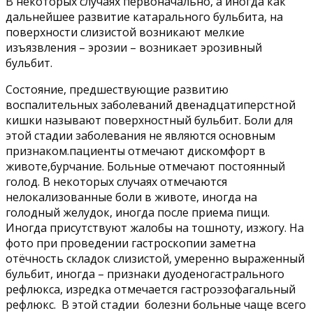
В некоторых случаях первоначально, а иногда как
дальнейшее развитие катарального бульбита, на
поверхности слизистой возникают мелкие
изъязвления – эрозии – возникает эрозивный
бульбит.
Состояние, предшествующие развитию
воспалительных заболеваний двенадцатиперстной
кишки называют поверхностный бульбит. Боли для
этой стадии заболевания не являются основным
признаком.пациенты отмечают дискомфорт в
животе,бурчание. Больные отмечают постоянный
голод. В некоторых случаях отмечаются
нелокализованные боли в животе, иногда на
голодный желудок, иногда после приема пищи.
Иногда присутствуют жалобы на тошноту, изжогу. На
фото при проведении гастроскопии заметна
отёчность складок слизистой, умеренно выраженный
бульбит, иногда – признаки дуоденогастрального
рефлюкса, изредка отмечается гастроэзофагальный
рефлюкс. В этой стадии болезни больные чаще всего