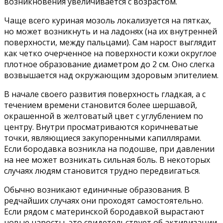
возникновения увеличивается с возрастом.
Чаще всего куриная мозоль локализуется на пятках,
но может возникнуть и на ладонях (на их внутренней
поверхности, между пальцами). Сам нарост выглядит
как четко очерченное на поверхности кожи округлое
плотное образование диаметром до 2 см. Оно слегка
возвышается над окружающим здоровым эпителием.
В начале своего развития поверхность гладкая, а с
течением времени становится более шершавой,
окрашенной в желтоватый цвет с углублением по
центру. Внутри просматриваются коричневатые
точки, являющиеся закупоренными капиллярами.
Если бородавка возникла на подошве, при давлении
на нее может возникать сильная боль. В некоторых
случаях людям становится трудно передвигаться.
Обычно возникают единичные образования. В
редчайших случаях они проходят самостоятельно.
Если рядом с материнской бородавкой вырастают
новые наросты, это свидетельствует об активизации