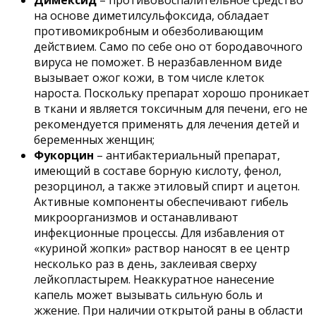
Димексид
– противовоспалительное средство
на основе диметилсульфоксида, обладает
противомикробным и обезболивающим
действием. Само по себе оно от бородавочного
вируса не поможет. В неразбавленном виде
вызывает ожог кожи, в том числе клеток
нароста. Поскольку препарат хорошо проникает
в ткани и является токсичным для печени, его не
рекомендуется применять для лечения детей и
беременных женщин;
Фукорцин
– антибактериальный препарат,
имеющий в составе борную кислоту, фенол,
резорцинол, а также этиловый спирт и ацетон.
Активные компоненты обеспечивают гибель
микроорганизмов и останавливают
инфекционные процессы. Для избавления от
«куриной жопки» раствор наносят в ее центр
несколько раз в день, заклеивая сверху
лейкопластырем. Неаккуратное нанесение
капель может вызывать сильную боль и
жжение. При наличии открытой раны в области