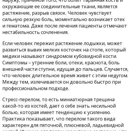
наружу, причиной того, что болит таранная кость и
окружающие ее соединительные ткани, является
растяжение, разрыв связок. Человек чувствует
сильную резкую боль, моментально возникает отек
и гематома. Даже после лечения пациенты отмечают
нестабильность сочленения.
Если человек пережил растяжение лодыжки, может
развиться вывих мелких косточек на стопе, который
медики называют синдромом кубовидной кости.
Симптомы – утренние боли, отеки, краснота, боль
внешней части ступни, идущая до пальцев. Случается,
что человек длительное время живет с этим недугом.
Между тем, излечивается он довольно быстро при
профессиональном подходе.
Стресс-перелом, то есть миниатюрная трещина
какой-то из костей, дает о себе знать несильной
болью, которая имеет тенденцию к усилению.
Практика показывает, что перелом такого вида
характерен для пяточной, плюсневой, ладьевидной