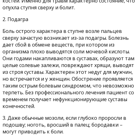
костей. Именно для травм характерно состояние, что
опухла ступня сверху и болит.
2. Подагра
Боль острого характера в ступне возле пальцев
сверху зачастую возникает из-за подагры. Болезнь
дает сбой в обмене веществ, при котором из
организма плохо выводятся соли мочевой кислоты.
Они годами накапливаются в суставах, образуют там
целые солевые залежи, повреждают хрящи, выводят
из строя суставы. Характерен этот недуг для мужчин,
но встречается и у женщин. Обострение проявляется
таким острым болевым синдромом, что невозможно
терпеть. Без профессионального лечения пациент со
временем получает нефункционирующие суставы
конечностей.
3. Даже обычные мозоли, если глубоко проросли в
подошву; ноготь, вросший в палец; бородавки –
могут приводить к боли.