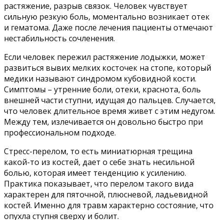
растяжение, разрыв связок. Человек чувствует
сильную резкую боль, моментально возникает отек
и гематома. Даже после лечения пациенты отмечают
нестабильность сочленения.
Если человек пережил растяжение лодыжки, может
развиться вывих мелких косточек на стопе, который
медики называют синдромом кубовидной кости.
Симптомы – утренние боли, отеки, краснота, боль
внешней части ступни, идущая до пальцев. Случается,
что человек длительное время живет с этим недугом.
Между тем, излечивается он довольно быстро при
профессиональном подходе.
Стресс-перелом, то есть миниатюрная трещина
какой-то из костей, дает о себе знать несильной
болью, которая имеет тенденцию к усилению.
Практика показывает, что перелом такого вида
характерен для пяточной, плюсневой, ладьевидной
костей. Именно для травм характерно состояние, что
опухла ступня сверху и болит.