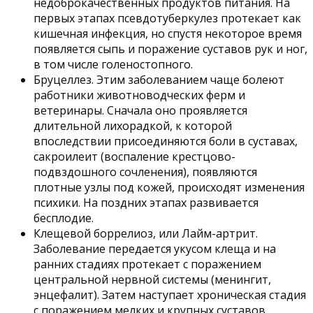
недоброкачественных продуктов питания. На
первых этапах псевдотуберкулез протекает как
кишечная инфекция, но спустя некоторое время
появляется сыпь и поражение суставов рук и ног,
в том числе голеностопного.
Бруцеллез. Этим заболеванием чаще болеют
работники животноводческих ферм и
ветеринары. Сначала оно проявляется
длительной лихорадкой, к которой
впоследствии присоединяются боли в суставах,
сакроилеит (воспаление крестцово-
подвздошного сочленения), появляются
плотные узлы под кожей, происходят изменения
психики. На поздних этапах развивается
бесплодие.
Клещевой боррелиоз, или Лайм-артрит.
Заболевание передается укусом клеща и на
ранних стадиях протекает с поражением
центральной нервной системы (менингит,
энцефалит). Затем наступает хроническая стадия
с поражением мелких и крупных суставов,