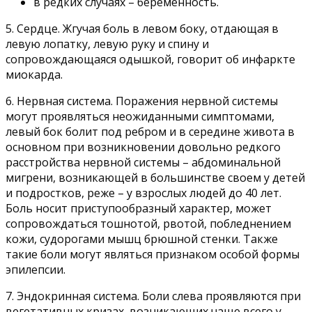
в редких случаях – беременность.
5. Сердце. Жгучая боль в левом боку, отдающая в
левую лопатку, левую руку и спину и
сопровождающаяся одышкой, говорит об инфаркте
миокарда.
6. Нервная система. Поражения нервной системы
могут проявляться неожиданными симптомами,
левый бок болит под ребром и в середине живота в
основном при возникновении довольно редкого
расстройства нервной системы – абдоминальной
мигрени, возникающей в большинстве своем у детей
и подростков, реже – у взрослых людей до 40 лет.
Боль носит приступообразный характер, может
сопровождаться тошнотой, рвотой, побледнением
кожи, судорогами мышц брюшной стенки. Также
такие боли могут являться признаком особой формы
эпилепсии.
7. Эндокринная система. Боли слева проявляются при
вегетативных кризах, возникающих чаще всего у