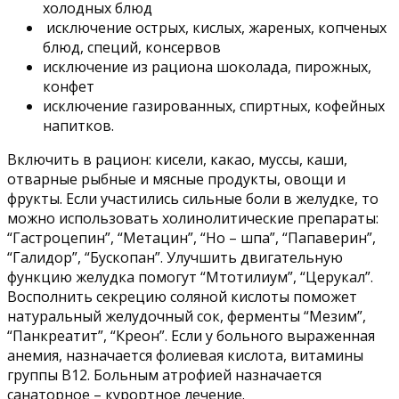
холодных блюд
исключение острых, кислых, жареных, копченых
блюд, специй, консервов
исключение из рациона шоколада, пирожных,
конфет
исключение газированных, спиртных, кофейных
напитков.
Включить в рацион: кисели, какао, муссы, каши,
отварные рыбные и мясные продукты, овощи и
фрукты. Если участились сильные боли в желудке, то
можно использовать холинолитические препараты:
“Гастроцепин”, “Метацин”, “Но – шпа”, “Папаверин”,
“Галидор”, “Бускопан”. Улучшить двигательную
функцию желудка помогут “Мтотилиум”, “Церукал”.
Восполнить секрецию соляной кислоты поможет
натуральный желудочный сок, ферменты “Мезим”,
“Панкреатит”, “Креон”. Если у больного выраженная
анемия, назначается фолиевая кислота, витамины
группы В12. Больным атрофией назначается
санаторное – курортное лечение.