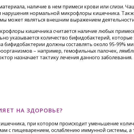
материала, наличие в нем примеси крови или слизи. Ч
м нарушения нормальной микрофлоры кишечника. Также
ормы может являться внешним выражением деятельност
офлоры кишечника считается наличие любых примесей 
тельно указывается количество бифидобактерий, котор
а бифидобактерии должны составлять около 95-99% ми
оорганизмов – например, гемофильных палочек, лямбли
октор назначает тактику лечения данного заболевания.
ИЯЕТ НА ЗДОРОВЬЕ?
ишечника, при котором происходит уменьшение количе
мам с пищеварением, ослаблению иммунной системы, а 