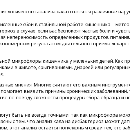
иологического анализа кала относятся различные нар
исленные сбои в стабильной работе кишечника – метео
териоз в случае, если вас беспокоят частые боли и чув
ая непереносимость определенных продуктов питания.
акономерным результатом длительного приема лекарст
ной микрофлоры кишечника у маленьких детей. Как пра
иками в животе, срыгиваниями, диареей или регулярным
х.
разные мнения. Многие считают его важным инструмен
 помогает выявить причины хронических заболеваний, т
во по поводу сложности процедуры сбора образца и 
могут быть не всегда точными, так как микрофлора може
ласны с тем, что анализ кала на дисбактериоз может д
м, этот анализ остается популярным среди тех, кто заб