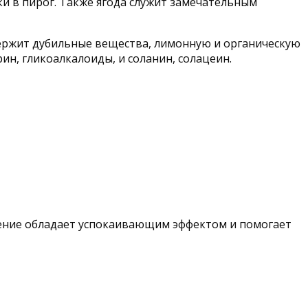
и в пирог. Также ягода служит замечательным
одержит дубильные вещества, лимонную и органическую
н, гликоалкалоиды, и соланин, солацеин.
тение обладает успокаивающим эффектом и помогает