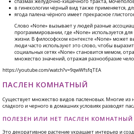
спазмах желудочно-кишечного тракта, мочеполов
в гинекологии чёрный вид также применяется, дл
ягода палена чёрного имеет прекрасное глистого
Слово «None» вызывает у людей разные ассоциаци
программировании, где «None» используется для 
жизни. В философском контексте «None» может в
люди часто используют это слово, чтобы выразит
социальных сетях «None» становится мемом, отра
множество значений, отражая разнообразие чело
https://youtube.com/watch?v=9qwWfsfqTEA
ПАСЛЕН КОМНАТНЫЙ
Существует множество видов пасленовых. Многие из ни
сладкого и черного в домашних условиях разводят пас
ПОЛЕЗЕН ИЛИ НЕТ ПАСЛЕН КОМНАТНЫЙ
Это декоративное растение украшает интерьер и созд