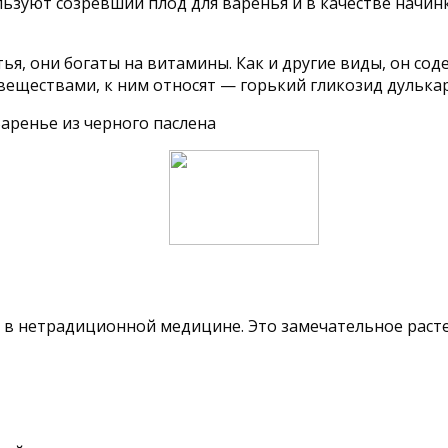
зуют созревший плод для варенья и в качестве начинк
тья, они богаты на витамины. Как и другие виды, он с
еществами, к ним относят — горький гликозид дулькари
ся в нетрадиционной медицине. Это замечательное рас