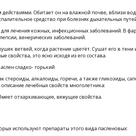
действиями. Обитает он на влажной почве, вблизи водо
палительное средство при болезнях дыхательных путей
 для лечения кожных, инфекционных заболеваний. В фа
лепсии, венерических заболеваний.
шек ветвей, когда растение цветёт. Сушат его в тени и
е свойства, это ясно исходя из его состава.
ак стероиды, алкалоиды, горечи, а также гликозиды, с
 описание лечебных свойств многолетника:
меет отхаркивающее, вяжущее свойства.
орых используют препараты этого вида пасленовых: