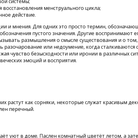
ой системы;
я восстановления менструального цикла;
нное действие.
и и мнения. Для одних это просто термин, обозначающ
обозначения пустого значения. Другие воспринимают е
ызывать размышления о смысле существования и о том,
ь разочарование или недоумение, когда сталкиваются с 
жая чувство безысходности или иронии в различных сит
веческих эмоций и восприятия.
х растут как сорняки, некоторые служат красивым деко
лен перечный.
аёт уют в доме. Паслен комнатный цветёт летом, а зат