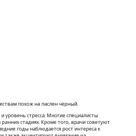
ествам похож на паслен чёрный.
 и уровень стресса. Многие специалисты
анних стадиях. Кроме того, врачи советуют
ледние годы наблюдается рост интереса к
чи также акцентируют внимание на