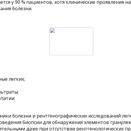
тся у 90 % пациентов, хотя клинические проявления наб
ания болезни.
ые легких;
льтраты;
опатии;
ники болезни и рентгенографических исследований лег
роведения биопсии для обнаружения элементов грануле
ительными даже при отсутствии рентгенологических пр