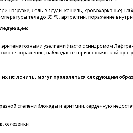
и нагрузке, боль в груди, кашель, кровохарканье) наб
мпературы тела до 39 °C, артралгии, поражение внутри
следующее:
 эритематозными узелками (часто с синдромом Лефгрен
кожное поражение, наблюдается при хронической прог
 их не лечить, могут проявляться следующим обра
азной степени блокады и аритмии, сердечную недоста
, селезенки.