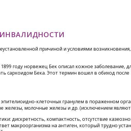
К ИНВАЛИДНОСТИ
неустановленной причиной и условиями возникновения
1899 году норвежец Бек описал кожное заболевание, д
ть саркоидом Бека. Этот термин вошел в обиход после 
пителиоидно-клеточных гранулем в пораженном органе.
е железы, молочные железы и др. (исключением являютс
и: дискретность, компактность, отсутствие казеозног
вет макроорганизма на антиген, который трудно устан