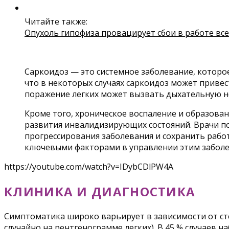
Читайте также:
Опухоль гипофиза провацирует сбои в работе вс
Саркоидоз — это системное заболевание, которое
что в некоторых случаях саркоидоз может приве
поражение легких может вызвать дыхательную не
Кроме того, хроническое воспаление и образовани
развития инвалидизирующих состояний. Врачи п
прогрессирования заболевания и сохранить рабо
ключевыми факторами в управлении этим забол
https://youtube.com/watch?v=IDybCDlPW4A
КЛИНИКА И ДИАГНОСТИКА
Симптоматика широко варьирует в зависимости от ст
случайно на рентгенограмме легких). В 45 % случаев 