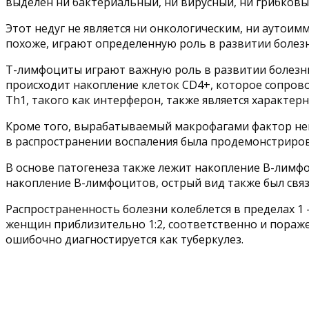
выделен ни бактериальный, ни вирусный, ни грибковы
Этот недуг не является ни онкологическим, ни аутоим
похоже, играют определенную роль в развитии болез
Т-лимфоциты играют важную роль в развитии болезн
происходит накопление клеток CD4+, которое сопрово
Th1, такого как интерферон, также является характер
Кроме того, вырабатываемый макрофагами фактор нек
в распространении воспаления была продемонстриров
В основе патогенеза также лежит накопление В-лимфо
накопление В-лимфоцитов, острый вид также был свя
Распространенность болезни колеблется в пределах 1 
женщин приблизительно 1:2, соответственно и пораже
ошибочно диагностируется как туберкулез.