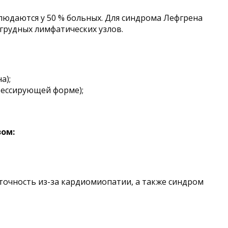
людаются у 50 % больных. Для синдрома Лефгрена
грудных лимфатических узлов.
а);
рессирующей форме);
зом:
точность из-за кардиомиопатии, а также синдром