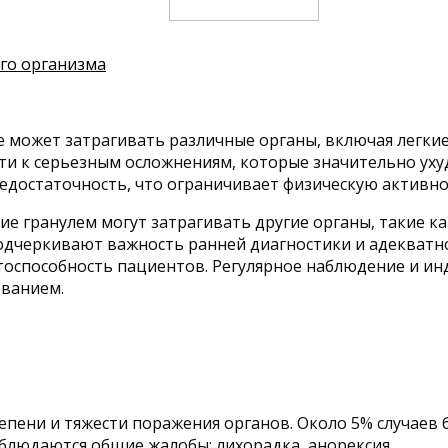
его организма
 может затрагивать различные органы, включая легкие
сти к серьезным осложнениям, которые значительно ух
достаточность, что ограничивает физическую активно
е гранулем могут затрагивать другие органы, такие ка
одчеркивают важность ранней диагностики и адекватн
тоспособность пациентов. Регулярное наблюдение и и
еванием.
епени и тяжести поражения органов. Около 5% случаев
наблюдаются общие жалобы: лихорадка, анорексия.