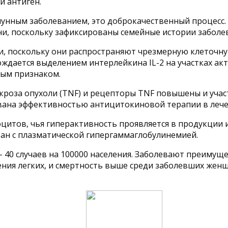
й антиген.
мунным заболеванием, это доброкачественный процесс. 
ни, поскольку зафиксированы семейные истории заболе
и, поскольку они распространяют чрезмерную клеточн
ждается выделением интерлейкина IL-2 на участках ак
ным признаком.
роза опухоли (TNF) и рецепторы TNF повышены и учас
ана эффективностью антицитокиновой терапии в лечен
цитов, чья гиперактивность проявляется в продукции 
зан с плазматической гипергаммаглобулинемией.
– 40 случаев на 100000 населения. Заболевают преимуще
ния легких, и смертность выше среди заболевших женщ