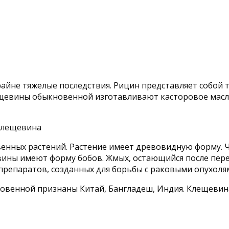
айне тяжелые последствия. Рицин представляет собой 
евины обыкновенной изготавливают касторовое масло.
венных растений. Растение имеет древовидную форму. 
вины имеют форму бобов. Жмых, остающийся после пере
препаратов, созданных для борьбы с раковыми опухоля
венной признаны Китай, Бангладеш, Индия. Клещевин
А