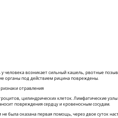
ов у человека возникает сильный кашель, рвотные позыв
ие органы под действием рицина повреждены.
итроцитов, цилиндрических клеток. Лимфатические уз
аносит повреждения сердцу и кровеносным сосудам.
не была оказана первая помощь, через двое суток нас