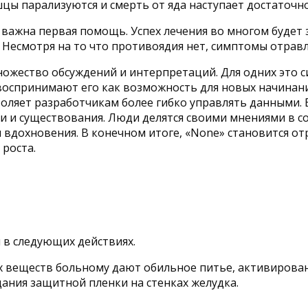
шцы парализуются и смерть от яда наступает достаточн
ажна первая помощь. Успех лечения во многом будет з
 Несмотря на то что противоядия нет, симптомы отрав
жество обсуждений и интерпретаций. Для одних это си
 воспринимают его как возможность для новых начина
воляет разработчикам более гибко управлять данными. 
и существования. Люди делятся своими мнениями в соци
 вдохновения. В конечном итоге, «None» становится от
 роста.
в следующих действиях.
веществ больному дают обильное питье, активированный
дания защитной пленки на стенках желудка.