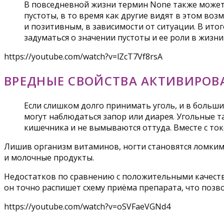
В повседневной жизни термин None также может
пустоты, в то время как другие видят в этом воз
и позитивным, в зависимости от ситуации. В ито
задуматься о значении пустоты и ее роли в жизни
https://youtube.com/watch?v=lZcT7Vf8rsA
ВРЕДНЫЕ СВОЙСТВА АКТИВИРОВ
Если слишком долго принимать уголь, и в больш
могут наблюдаться запор или диарея. Угольные та
кишечника и не вымываются оттуда. Вместе с то
Лишив организм витаминов, ногти становятся ломкими
и молочные продукты.
Недостатков по сравнению с положительными качествам
он точно распишет схему приёма препарата, что позв
https://youtube.com/watch?v=oSVFaeVGNd4