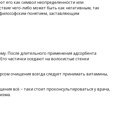
т его как символ неопределенности или
тствие чего-либо может быть как негативным, так
 а философским понятием, заставляющим
зму. После длительного применения адсорбента
 Его частички оседают на волосистые стенки
урсом очищения всегда следует принимать витамины,
ения всё − таки стоит проконсультироваться у врача,
изма.