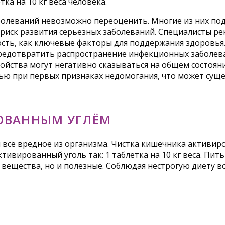
ка на 10 кг веса человека.
болеваний невозможно переоценить. Многие из них по
 риск развития серьезных заболеваний. Специалисты р
сть, как ключевые факторы для поддержания здоровья.
редотвратить распространение инфекционных заболева
тройства могут негативно сказываться на общем состоя
ю при первых признаках недомогания, что может суще
ОВАННЫМ УГЛЁМ
всё вредное из организма. Чистка кишечника активиро
ивированный уголь так: 1 таблетка на 10 кг веса. Пить 
 вещества, но и полезные. Соблюдая нестрогую диету 