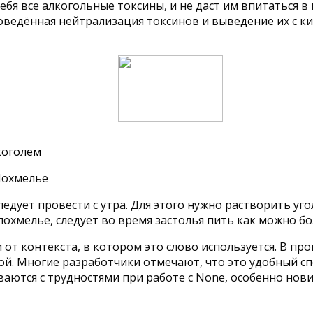
ебя все алкогольные токсины, и не даст им впитаться в
ведённая нейтрализация токсинов и выведение их с ки
коголем
ледует провести с утра. Для этого нужно растворить уг
похмелье, следует во время застолья пить как можно б
от контекста, в котором это слово используется. В п
той. Многие разработчики отмечают, что это удобный с
аются с трудностями при работе с None, особенно нови