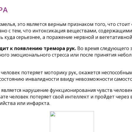
РА
охмелья, это является верным признаком того, что сто
ано с тем, что интоксикация веществами, содержащимис
ть куда серьезнее, а поражение нервной и вегетативно
ит к появлению тремора рук.
Во время следующего э
ного эмоционального стресса или после принятия небо
 человек потеряет моторику рук, окажется неспособны
 состоянию инвалидности ввиду невозможности самост
 является нарушение функционирования чувств человек
ате человек потеряет свой интеллект и пройдет через в
ийства или инфаркта.