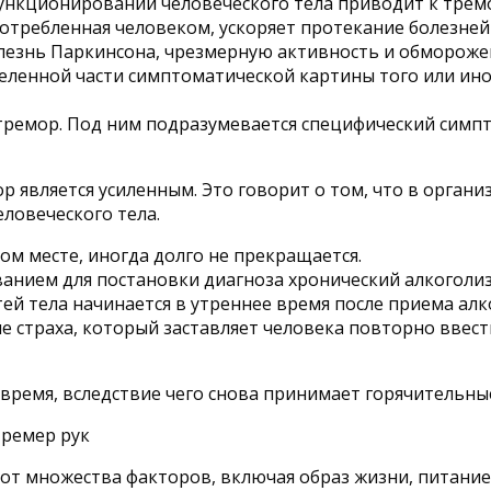
функционировании человеческого тела приводит к тремо
потребленная человеком, ускоряет протекание болезне
олезнь Паркинсона, чрезмерную активность и обморожен
ленной части симптоматической картины того или иного
ремор. Под ним подразумевается специфический симпто
р является усиленным. Это говорит о том, что в органи
ловеческого тела.
м месте, иногда долго не прекращается.
ванием для постановки диагноза хронический алкоголиз
тей тела начинается в утреннее время после приема алк
е страха, который заставляет человека повторно ввес
 время, вследствие чего снова принимает горячительны
от множества факторов, включая образ жизни, питание