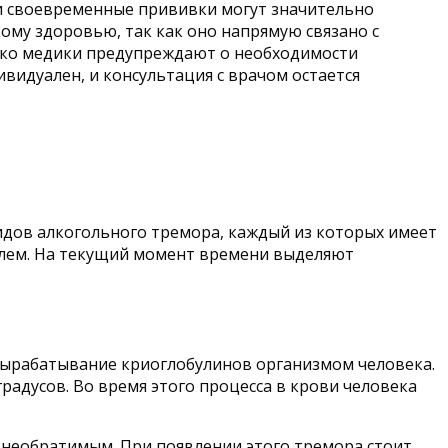
и своевременные прививки могут значительно
ому здоровью, так как оно напрямую связано с
нако медики предупреждают о необходимости
видуален, и консультация с врачом остается
дов алкогольного тремора, каждый из которых имеет
блем. На текущий момент времени выделяют
 вырабатывание криоглобулинов организмом человека.
радусов. Во время этого процесса в крови человека
ся необратимым. При появлении этого тремора стоит