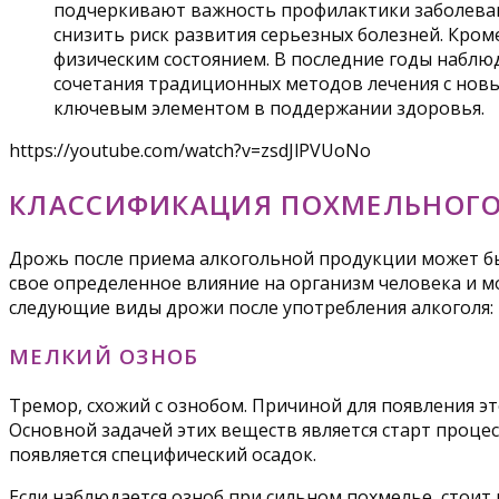
подчеркивают важность профилактики заболеван
снизить риск развития серьезных болезней. Кром
физическим состоянием. В последние годы наблю
сочетания традиционных методов лечения с новы
ключевым элементом в поддержании здоровья.
https://youtube.com/watch?v=zsdJlPVUoNo
КЛАССИФИКАЦИЯ ПОХМЕЛЬНОГО
Дрожь после приема алкогольной продукции может бы
свое определенное влияние на организм человека и 
следующие виды дрожи после употребления алкоголя:
МЕЛКИЙ ОЗНОБ
Тремор, схожий с ознобом. Причиной для появления 
Основной задачей этих веществ является старт проце
появляется специфический осадок.
Если наблюдается озноб при сильном похмелье, стоит 