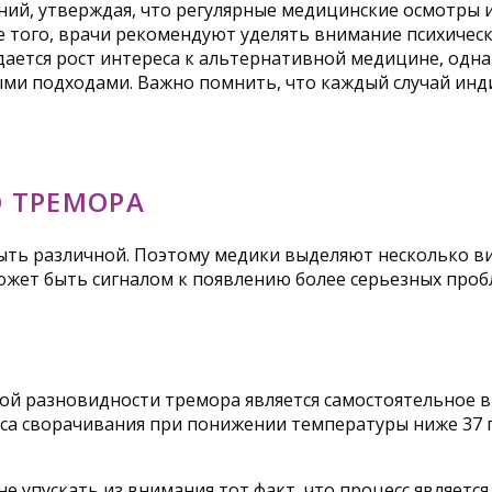
ий, утверждая, что регулярные медицинские осмотры 
е того, врачи рекомендуют уделять внимание психическ
дается рост интереса к альтернативной медицине, од
ми подходами. Важно помнить, что каждый случай инди
 ТРЕМОРА
ть различной. Поэтому медики выделяют несколько ви
может быть сигналом к появлению более серьезных про
этой разновидности тремора является самостоятельное
сса сворачивания при понижении температуры ниже 37 г
не упускать из внимания тот факт, что процесс являет