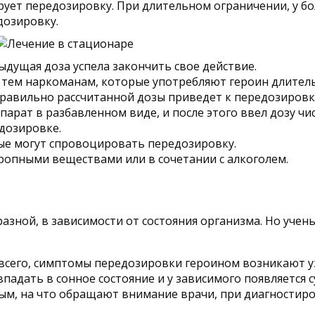
ует передозировку. При длительном ограничении, у бол
дозировку.
дущая доза успела закончить свое действие.
и тем наркоманам, которые употребляют героин длител
еправильно рассчитанной дозы приведет к передозировк
рат в разбавленном виде, и после этого ввел дозу чи
едозировке.
ые могут спровоцировать передозировку.
ропными веществами или в сочетании с алкоголем.
зной, в зависимости от состояния организма. Но уче
е всего, симптомы передозировки героином возникают 
падать в сонное состояние и у зависимого появляется су
вым, на что обращают внимание врачи, при диагностир