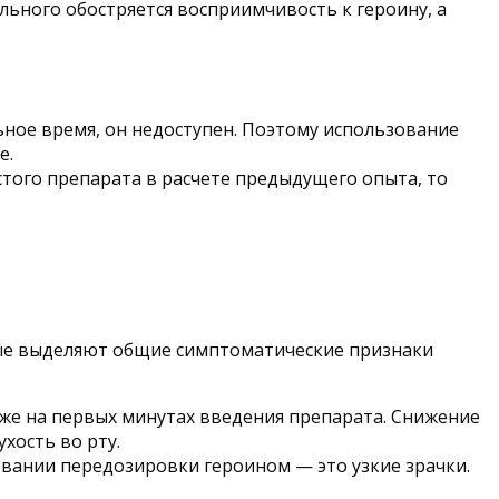
ьного обостряется восприимчивость к героину, а
ьное время, он недоступен. Поэтому использование
е.
стого препарата в расчете предыдущего опыта, то
ные выделяют общие симптоматические признаки
уже на первых минутах введения препарата. Снижение
хость во рту.
овании передозировки героином — это узкие зрачки.