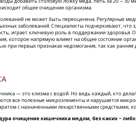
 воды добавить столовую ложку меда, пить за 20 ─ 30 
роисходит общее очищение организма.
болеваний не может быть переоценена. Регулярные ме
ерьезных заболеваний. Специалисты подчеркивают, что
ость, играет ключевую роль в поддержании здоровья. 
ия, которое напрямую влияет на общее состояние орга
 при первых признаках недомогания, так как ранняя д
КА
чника — это клизма с водой. Но ведь каждый, кто дела
аются все полезные микроэлементы и нарушается микр
аратом с назначенными лекарственными средствами, 
ура очищение кишечника медом, без каких − либо 