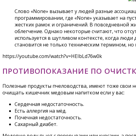
Слово «None» вызывает у людей разные ассоциаци
программировании, где «None» указывает на пус
жестких рамок и ограничений. В повседневной ж
облегчение. Однако некоторые считают, что отсу
используется в шутливом контексте, когда люди 
становится не только техническим термином, но
https://youtube.com/watch?v=HEIbLd76w0k
ПРОТИВОПОКАЗАНИЕ ПО ОЧИСТ
Полезные продукты пчеловодства, имеют тоже свои нед
очищать кишечник медовым напитком если у вас:
Сердечная недостаточность.
Есть аллергия на мёд.
Почечная недостаточность.
Сахарный диабет.
Медовую воду пьют с перерывами или курсами, а посл