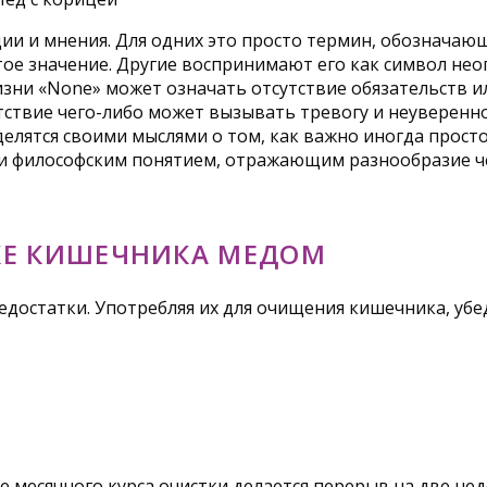
и и мнения. Для одних это просто термин, обозначающ
тое значение. Другие воспринимают его как символ нео
изни «None» может означать отсутствие обязательств и
тствие чего-либо может вызывать тревогу и неуверенно
делятся своими мыслями о том, как важно иногда просто
 и философским понятием, отражающим разнообразие ч
КЕ КИШЕЧНИКА МЕДОМ
остатки. Употребляя их для очищения кишечника, убедит
е месячного курса очистки делается перерыв на две не