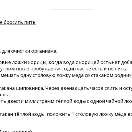
бе бросить пить
 для очистки организма.
ловые ложки корицы, когда вода с корицей остынет доб
утром после пробуждения, один час не есть и не пить.
 Смешать одну столовую ложку меда со стаканом родник
стакана шиповника. Через двенадцать часов слить и ос
ель.
пить двести миллиграмм тёплой воды с одной чайной л
такан тёплой воды, положить 1 столовую ложку мёда в