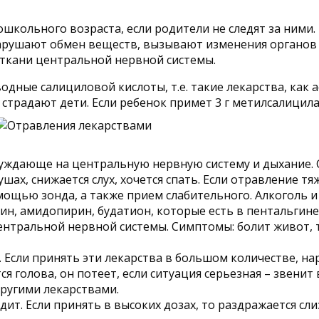
школьного возраста, если родители не следят за ними
 нарушают обмен веществ, вызывают изменения органов
 ткани центральной нервной системы.
одные салициловой кислоты, т.е. такие лекарства, как а
страдают дети. Если ребенок примет 3 г метилсалицилат
буждающе на центральную нервную систему и дыхание.
 ушах, снижается слух, хочется спать. Если отравление
мощью зонда, а также прием слабительного. Алкоголь 
н, амидопирин, будатион, которые есть в пентальгине,
нтральной нервной системы. Симптомы: болит живот, т
 Если принять эти лекарства в большом количестве, н
я голова, он потеет, если ситуация серьезная – звенит 
другими лекарствами.
ит. Если принять в высоких дозах, то раздражается сли