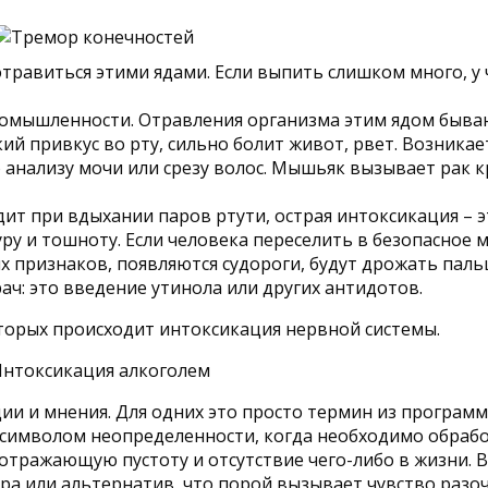
равиться этими ядами. Если выпить слишком много, у ч
мышленности. Отравления организма этим ядом бываю
ий привкус во рту, сильно болит живот, рвет. Возник
о анализу мочи или срезу волос. Мышьяк вызывает рак 
ит при вдыхании паров ртути, острая интоксикация – э
у и тошноту. Если человека переселить в безопасное ме
х признаков, появляются судороги, будут дрожать паль
ач: это введение утинола или других антидотов.
оторых происходит интоксикация нервной системы.
ии и мнения. Для одних это просто термин из програм
я символом неопределенности, когда необходимо обрабо
тражающую пустоту и отсутствие чего-либо в жизни. 
ра или альтернатив, что порой вызывает чувство разо