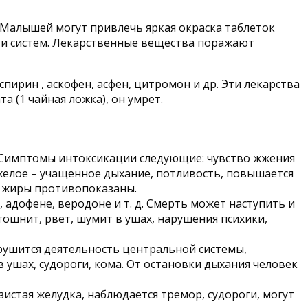
. Малышей могут привлечь яркая окраска таблеток
 и систем. Лекарственные вещества поражают
спирин , аскофен, асфен, цитромон и др. Эти лекарства
а (1 чайная ложка), он умрет.
 Симптомы интоксикации следующие: чувство жжения
 тяжелое – учащенное дыхание, потливость, повышается
и жиры противопоказаны.
 адофене, веродоне и т. д. Смерть может наступить и
ошнит, рвет, шумит в ушах, нарушения психики,
арушится деятельность центральной системы,
в ушах, судороги, кома. От остановки дыхания человек
зистая желудка, наблюдается тремор, судороги, могут