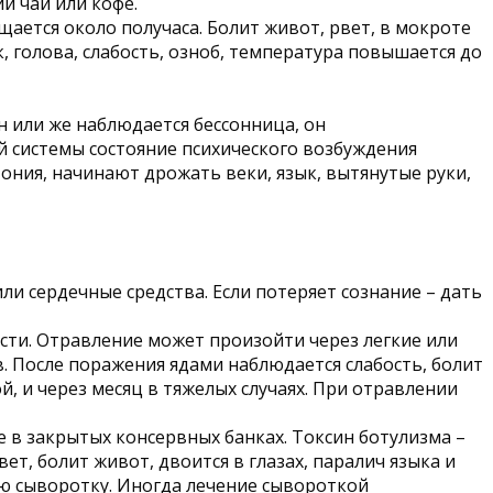
й чай или кофе.
щается около получаса. Болит живот, рвет, в мокроте
к, голова, слабость, озноб, температура повышается до
н или же наблюдается бессонница, он
й системы состояние психического возбуждения
ония, начинают дрожать веки, язык, вытянутые руки,
и сердечные средства. Если потеряет сознание – дать
ти. Отравление может произойти через легкие или
. После поражения ядами наблюдается слабость, болит
й, и через месяц в тяжелых случаях. При отравлении
е в закрытых консервных банках. Токсин ботулизма –
вет, болит живот, двоится в глазах, паралич языка и
ю сыворотку. Иногда лечение сывороткой