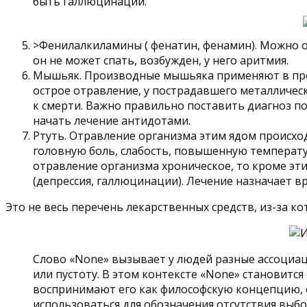
быть галлюцинации.
>Фенилалкиламины ( фенатин, фенамин). Можно от
он не может спать, возбужден, у него аритмия.
Мышьяк. Производные мышьяка применяют в про
острое отравление, у пострадавшего металлическ
к смерти. Важно правильно поставить диагноз п
начать лечение антидотами.
Ртуть. Отравление организма этим ядом происход
головную боль, слабость, повышенную температур
отравление организма хроническое, то кроме эти
(депрессия, галлюцинации). Лечение назначает вр
Это не весь перечень лекарственных средств, из-за к
Слово «None» вызывает у людей разные ассоциац
или пустоту. В этом контексте «None» становитс
воспринимают его как философскую концепцию, о
использоваться для обозначения отсутствия выбо