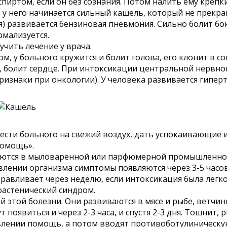
иртом, если он без сознания. Потом налить ему крепки
 у него начинается сильный кашель, который не прекра
ня) развивается бензиновая пневмония. Сильно болит бо
рмализуется.
учить лечение у врача.
, у больного кружится и болит голова, его клонит в со
и, болит сердце. При интоксикации центральной нервно
ризнаки при онкологии). У человека развивается гиперт
сти больного на свежий воздух, дать успокаивающие ил
помощь».
яются в мыловаренной или парфюмерной промышленнос
влении организма симптомы появляются через 3-5 часов
оравливает через неделю, если интоксикация была легко
оастенический синдром.
й этой болезни. Они развиваются в мясе и рыбе, ветчин
оявиться и через 2-3 часа, и спустя 2-3 дня. Тошнит, р
влении помощь, а потом вводят противоботулиническу