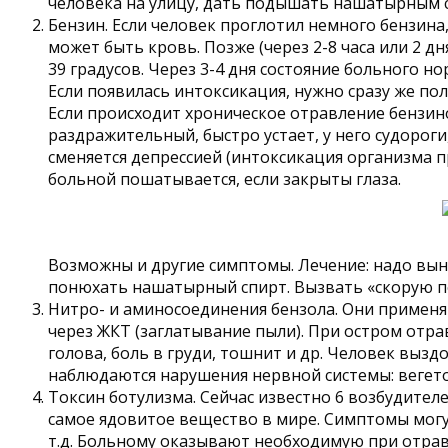
человека на улицу, дать подышать нашатырным сп
Бензин. Если человек проглотил немного бензина,
может быть кровь. Позже (через 2-8 часа или 2 д
39 градусов. Через 3-4 дня состояние больного но
Если появилась интоксикация, нужно сразу же пол
Если происходит хроническое отравление бензином
раздражительный, быстро устает, у него судорог
сменяется депрессией (интоксикация организма п
больной пошатывается, если закрыты глаза.
Возможны и другие симптомы. Лечение: надо выне
понюхать нашатырный спирт. Вызвать «скорую 
Нитро- и аминосоединения бензола. Они примен
через ЖКТ (заглатывание пыли). При остром отра
голова, боль в груди, тошнит и др. Человек вызд
наблюдаются нарушения нервной системы: вегет
Токсин ботулизма. Сейчас известно 6 возбудителе
самое ядовитое вещество в мире. Симптомы могут п
т.д. Больному оказывают необходимую при отра