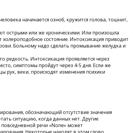
еловека начинается озноб, кружится голова, тошнит,
т острыми или же хроническими. Или произошла
ает холероподобное состояние. Интоксикация приводит
крови. Больному надо сделать промывание желудка и
то редкость. Интоксикация проявляется через
сто, симптомы пройдут через 4-5 дня. Если же
цы рук, веки, происходят изменения психики
мирования, обозначающий отсутствие значения
тать ситуацию, когда данных нет. Другие
В повседневной речи «None» может
чарования. Некоторые находят в этом слово