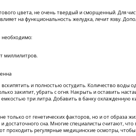
ового цвета, не очень твердый и сморщенный. Для чи
 влияет на функциональность желудка, лечит язву. Доп
м необходимо:
ят миллилитров.
вскипятить и полностью остудить. Количество воды оди
только закипит, убрать с огня. Накрыть и оставить нас
нку емкостью три литра. Добавить в банку охлажденную 
не только от генетических факторов, но и от образа ж
я и достаточного сна. Многие специалисты считают, чт
ют проходить регулярные медицинские осмотры, чтоб