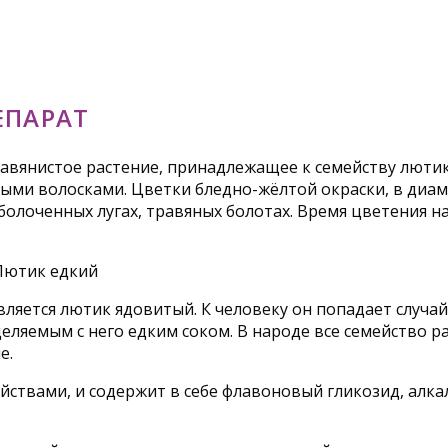
ЕПАРАТ
авянистое растение, принадлежащее к семейству лютик
и волосками. Цветки бледно-жёлтой окраски, в диаметр
болоченных лугах, травяных болотах. Время цветения на
ляется лютик ядовитый. К человеку он попадает случа
еляемым с него едким соком. В народе все семейство р
е.
твами, и содержит в себе флавоновый гликозид, алкал