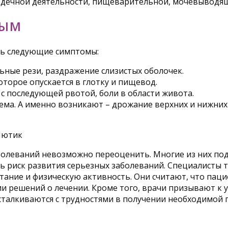
рдечной деятельности, пищеварительной, мочевыводящ
ТЫМ
ать следующие симптомы:
льные рези, раздражение слизистых оболочек.
торое опускается в глотку и пищевод.
с последующей рвотой, боли в области живота.
тема. А именно возникают – дрожание верхних и нижних
болеваний невозможно переоценить. Многие из них по
ь риск развития серьезных заболеваний. Специалисты
тание и физическую активность. Они считают, что па
ии решений о лечении. Кроме того, врачи призывают к 
 сталкиваются с трудностями в получении необходимой