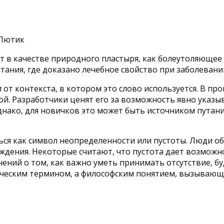
ют в качестве природного пластыря, как болеутоляющее
ания, где доказано лечебное свойство при заболевани
от контекста, в котором это слово используется. В п
ой. Разработчики ценят его за возможность явно указы
нако, для новичков это может быть источником путаницы
я как символ неопределенности или пустоты. Люди обс
ждения. Некоторые считают, что пустота дает возможн
ний о том, как важно уметь принимать отсутствие, буд
ическим термином, а философским понятием, вызывающ