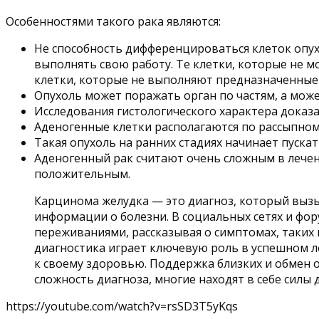
Особенностями такого рака являются:
Не способность дифференцироваться клеток опухо
выполнять свою работу. Те клетки, которые не 
клетки, которые не выполняют предназначенные
Опухоль может поражать орган по частям, а мож
Исследования гистологического характера доказа
Аденогенные клетки располагаются по рассыпном
Такая опухоль на ранних стадиях начинает пуска
Аденогенный рак считают очень сложным в лечени
положительным.
Карцинома желудка — это диагноз, который вызы
информации о болезни. В социальных сетях и фо
переживаниями, рассказывая о симптомах, таких 
диагностика играет ключевую роль в успешном л
к своему здоровью. Поддержка близких и обмен о
сложность диагноза, многие находят в себе силы 
https://youtube.com/watch?v=rsSD3T5yKqs