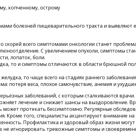
му, копченному, острому
омами болезней пищеварительного тракта и выявляют ее
 то скорей всего симптомами онкологии станет проблем
слюноотделение. С увеличением опухоли, симптомы стан
ти, лопаток, боли.
дка, то и симптомы отличаются: в области брюшной по
 желудка, то чаще всего на стадиях раннего заболеван
ма: потеря веса, плохое самочувствие, анемия и ухудше
ерьезных заболеваний, с которым сталкиваются врачи.
усложняет лечение и снижает шансы на выздоровление. 
нь может протекать бессимптомно. Регулярные обследо
. Кроме того, специалисты акцентируют внимание на 
женность. Профилактика и здоровый образ жизни могут
в не игнорировать тревожные симптомы и своевремен