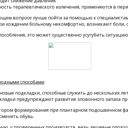
одит снижение давления.
ость терапевтического излечения, применяются в пери
ющем вопросе лучше пойти за помощью к специалистам
при хождении больному некомфортно, возникают боли, 
особления, это может существенно усугубить ситуацию
ародными способами
оновые подкладки, способные служить до нескольких лет
дкладки предупреждают развитие зловонного запаха пр
ктором формирования при плантарном подошвенном фа
сменить обувь.
ую, у проверенных производств, ведь дешевые плохого