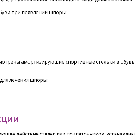
буви при появлении шпоры:
смотрены амортизирующие спортивные стельки в обувь,
.
для лечения шпоры:
КЦИИ
ющее действие стелек или подпяточников, устанавлив