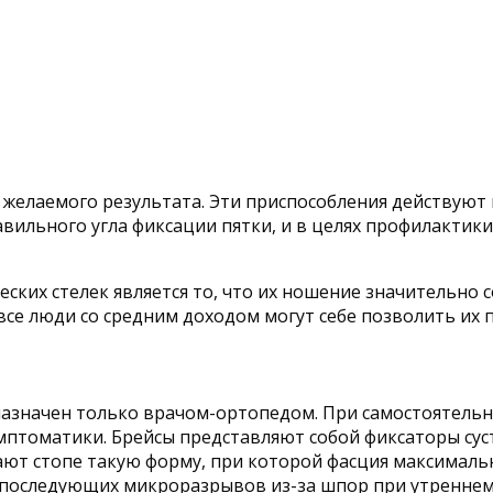
елаемого результата. Эти приспособления действуют 
вильного угла фиксации пятки, и в целях профилактик
ких стелек является то, что их ношение значительно 
все люди со средним доходом могут себе позволить их 
азначен только врачом-ортопедом. При самостоятельн
мптоматики. Брейсы представляют собой фиксаторы сус
ют стопе такую форму, при которой фасция максимально 
 последующих микроразрывов из-за шпор при утреннем