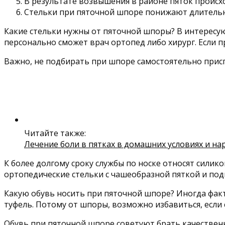
В результате возвышения в районе пяток происх
Стельки при пяточной шпоре понижают длительн
Какие стельки нужны от пяточной шпоры? В интересу
персонально сможет врач ортопед либо хирург. Если 
Важно, не подбирать при шпоре самостоятельно присп
Читайте также:
Лечение боли в пятках в домашних условиях и н
К более долгому сроку службы по носке относят силик
ортопедические стельки с чашеобразной пяткой и по
Какую обувь носить при пяточной шпоре? Иногда фа
туфель. Потому от шпоры, возможно избавиться, если 
Обувь при пяточной шпоре советуют брать качественн