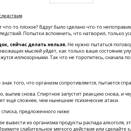
следствия
 что-то плохое? Вдруг было сделано что-то непоправим
ледствий. Попытки вспомнить, что натворил, только ус
ок, сейчас делать нельзя.
Не нужно пытаться поговор
евожащих мыслей уйдёт, как только ваше состояние улу
ажутся иллюзорными. Так что не торопитесь, сначала по
знак того, что организм сопротивляется, пытается спр
ю, выпив снова. Спиртное запустит реакцию снова, и че
дет ещё сложнее, чем нынешние психические атаки.
 списка, предложенного ниже:
е вывести из организма продукты распада алкоголя, эт
 Примите слабительное мягкого действия или сделайте 