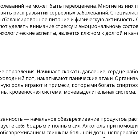
олеваний не может быть переоценена. Многие из них 
зить риск развития серьезных заболеваний. Специали
 сбалансированное питание и физическую активность. О
уют уделять внимание стрессу и эмоциональному состо
хологические аспекты, является ключом к долгой и кач
е отравления. Начинает скакать давление, сердце рабо
 холодный пот, накатывают панические атаки. Организм
ьную роль играют и примеси, которыми богаты спирто
чень, кровеносная система, мочевыделительная система,
язанность — начальное обезвреживание продуктов расп
ствуете себя бодрым и полным сил. Алкоголь при помощ
сь с обезвреживанием слишком большой дозы, неперераб