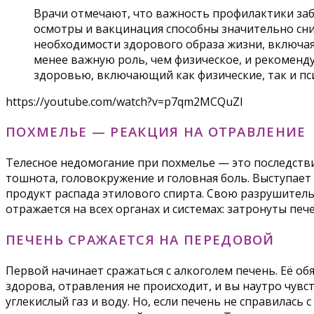
Врачи отмечают, что важность профилактики заб
осмотры и вакцинация способны значительно сни
необходимости здорового образа жизни, включая
менее важную роль, чем физическое, и рекоменд
здоровью, включающий как физические, так и пси
https://youtube.com/watch?v=p7qm2MCQuZI
ПОХМЕЛЬЕ — РЕАКЦИЯ НА ОТРАВЛЕНИЕ
Телесное недомогание при похмелье — это последстви
тошнота, головокружение и головная боль. Выступает
продукт распада этилового спирта. Свою разрушител
отражается на всех органах и системах: затронуты пе
ПЕЧЕНЬ СРАЖАЕТСЯ НА ПЕРЕДОВОЙ
Первой начинает сражаться с алкоголем печень. Её об
здорова, отравления не происходит, и вы наутро чув
углекислый газ и воду. Но, если печень не справила