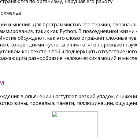
страняются по организму, нарушая его работу.
ии и мнения. Для программистов это термин, обозначаю
аммирования, таких как Python. В повседневной жизни
огие обсуждают, как это слово отражает сложные чувс
но с концепциями пустоты и ничто, что порождает глу
утливом контексте, чтобы подчеркнуть отсутствие чего
тражающим разнообразие человеческих эмоций и мысле
ЕМ
уждения в опьянении наступает резкий упадок, сниже
чувство вины, провалы в памяти, галлюцинации, ощущен