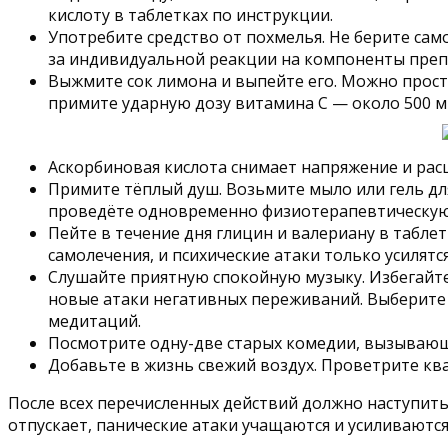
кислоту в таблетках по инструкции.
Употребите средство от похмелья. Не берите са
за индивидуальной реакции на компоненты преп
Выжмите сок лимона и выпейте его. Можно прост
примите ударную дозу витамина С — около 500 мг
Аскорбиновая кислота снимает напряжение и рас
Примите тёплый душ. Возьмите мыло или гель для
проведёте одновременно физиотерапевтическую и
Пейте в течение дня глицин и валериану в табл
самолечения, и психические атаки только усилят
Слушайте приятную спокойную музыку. Избегайт
новые атаки негативных переживаний. Выберите 
медитаций.
Посмотрите одну-две старых комедии, вызывающ
Добавьте в жизнь свежий воздух. Проветрите квар
После всех перечисленных действий должно наступить 
отпускает, панические атаки учащаются и усиливаютс