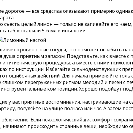
мое дорогое — все средства оказывают примерно одинак
арата.
о съесть целый лимон — только не запивайте его чаем
 в таблетках или 5-6 мл в инъекции.
ширяет кровеносные сосуды, это поможет ослабить пани
 душа с приятным запахом. Представьте, как вместе с 
 гигиеническую процедуры, а вместе с ними психологи
етках по инструкции. Избегайте сильнодействующих пре
ся от ошибочных действий. Для начала применяйте толь
е слишком перегруженных ритмом мелодий и песен с п
инструментальные композиции. Хорошо подойдут подбо
ие у вас приятные воспоминания, настраивающие на с
тиру, погуляйте на улице полчаса или час. А затем пос
облегчение. Если психологический дискомфорт сохраняет
я, начинают происходить странные вещи, необходимо об