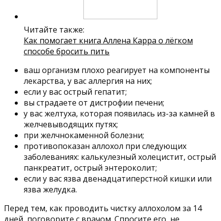
Читайте также:
Как помогает книга Аллена Карра о лёгком
способе бросить пить
ваш организм плохо реагирует на компоненты
лекарства, у вас аллергия на них;
если у вас острый гепатит;
вы страдаете от дистрофии печени;
у вас желтуха, которая появилась из-за камней в
желчевыводящих путях;
при желчнокаменной болезни;
противопоказан аллохол при следующих
заболеваниях: калькулезный холецистит, острый
панкреатит, острый энтероколит;
если у вас язва двенадцатиперстной кишки или
язва желудка.
Перед тем, как проводить чистку аллохолом за 14
дней, поговорите с врачом. Спросите его, не