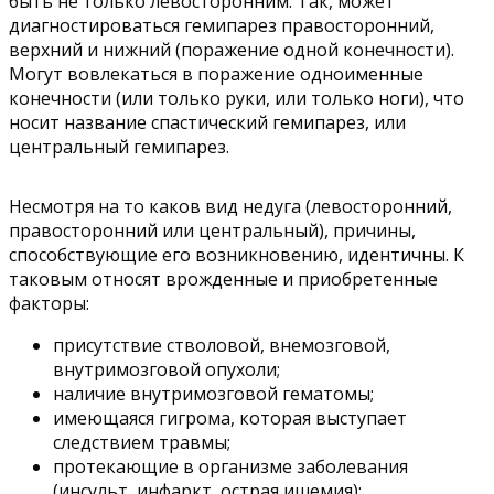
быть не только левосторонним. Так, может
диагностироваться гемипарез правосторонний,
верхний и нижний (поражение одной конечности).
Могут вовлекаться в поражение одноименные
конечности (или только руки, или только ноги), что
носит название спастический гемипарез, или
центральный гемипарез.
Несмотря на то каков вид недуга (левосторонний,
правосторонний или центральный), причины,
способствующие его возникновению, идентичны. К
таковым относят врожденные и приобретенные
факторы:
присутствие стволовой, внемозговой,
внутримозговой опухоли;
наличие внутримозговой гематомы;
имеющаяся гигрома, которая выступает
следствием травмы;
протекающие в организме заболевания
(инсульт, инфаркт, острая ишемия);