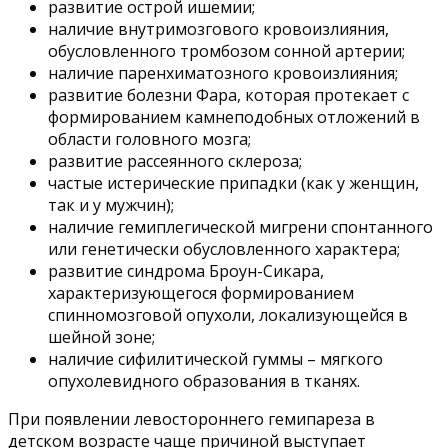
развитие острой ишемии;
наличие внутримозгового кровоизлияния,
обусловленного тромбозом сонной артерии;
наличие паренхиматозного кровоизлияния;
развитие болезни Фара, которая протекает с
формированием камнеподобных отложений в
области головного мозга;
развитие рассеянного склероза;
частые истерические припадки (как у женщин,
так и у мужчин);
наличие гемиплегической мигрени спонтанного
или генетически обусловленного характера;
развитие синдрома Броун-Сикара,
характеризующегося формированием
спинномозговой опухоли, локализующейся в
шейной зоне;
наличие сифилитической гуммы – мягкого
опухолевидного образования в тканях.
При появлении левостороннего гемипареза в
детском возрасте чаще причиной выступает