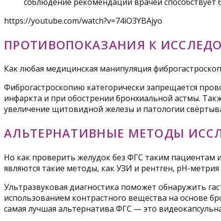
соблюдение рекомендаций врачей способствует
https://youtube.com/watch?v=74iO3YBAjyo
ПРОТИВОПОКАЗАНИЯ К ИССЛЕД
Как любая медицинская манипуляция фиброгастроско
Фиброгастроскопию категорически запрещается прово
инфаркта и при обострении бронхиальной астмы. Та
увеличение щитовидной железы и патологии свёртыв
АЛЬТЕРНАТИВНЫЕ МЕТОДЫ ИСС
Но как проверить желудок без ФГС таким пациентам и
являются такие методы, как УЗИ и рентген, рН-метрия
Ультразвуковая диагностика поможет обнаружить гаст
использованием контрастного вещества на основе бро
самая лучшая альтернатива ФГС — это видеокапсульна