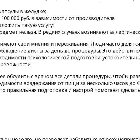
апсулы в желудке;
100 000 руб. в зависимости от производителя.
дложить такую услугу;
едмет нельзя. В редких случаях возникают аллергическ
 имеют свои мнения и переживания. Люди часто делятся
соблюдение диеты за день до процедуры. Это действи
бходимости психологической подготовки: успокоительны
тревожности.
 обсудить с врачом все детали процедуры, чтобы разв
имости воздержания от пищи за несколько часов до ФГ
то правильная подготовка и настрой помогают сделать
я он недолго, но позволяет избавиться от всех неприя