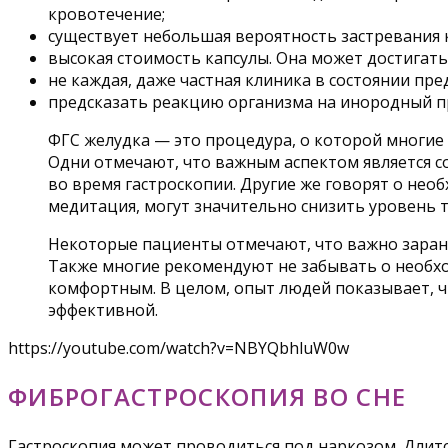
кровотечение;
существует небольшая вероятность застревания к
высокая стоимость капсулы. Она может достигать 
не каждая, даже частная клиника в состоянии пре
предсказать реакцию организма на инородный пр
ФГС желудка — это процедура, о которой многие
Одни отмечают, что важным аспектом является 
во время гастроскопии. Другие же говорят о нео
медитация, могут значительно снизить уровень 
Некоторые пациенты отмечают, что важно заранее
Также многие рекомендуют не забывать о необход
комфортным. В целом, опыт людей показывает, ч
эффективной.
https://youtube.com/watch?v=NBYQbhluW0w
ФИБРОГАСТРОСКОПИЯ ВО СНЕ
Гастроскопия может проводиться под наркозом. Длитс