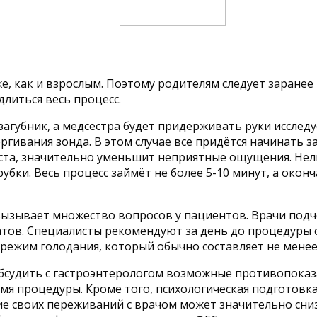
е, как и взрослым. Поэтому родителям следует заране
литься весь процесс.
загубник, а медсестра будет придерживать руки исследу
гивания зонда. В этом случае все придётся начинать з
аста, значительно уменьшит неприятные ощущения. Не
убки. Весь процесс займёт не более 5-10 минут, а окон
вызывает множество вопросов у пациентов. Врачи подч
тов. Специалисты рекомендуют за день до процедуры о
режим голодания, который обычно составляет не менее 
судить с гастроэнтерологом возможные противопоказан
я процедуры. Кроме того, психологическая подготовк
ие своих переживаний с врачом может значительно сни