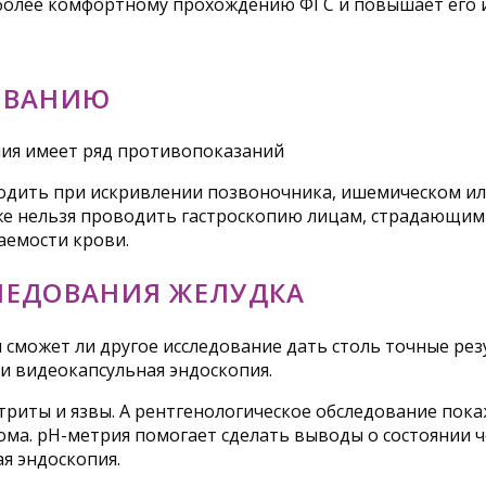
 более комфортному прохождению ФГС и повышает его 
ОВАНИЮ
пия имеет ряд противопоказаний
дить при искривлении позвоночника, ишемическом или
кже нельзя проводить гастроскопию лицам, страдающи
аемости крови.
ЛЕДОВАНИЯ ЖЕЛУДКА
 сможет ли другое исследование дать столь точные ре
 и видеокапсульная эндоскопия.
риты и язвы. А рентгенологическое обследование покаж
ма. рН-метрия помогает сделать выводы о состоянии че
я эндоскопия.