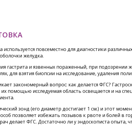
ТОВКА
 используется повсеместно для диагностики различных
оболочки желудка.
ия гастрита и язвенных пораженный, при подозрении 
ях, для взятия биопсии на исследование, удаления поли
икает закономерный вопрос: как делается ФГС? Гастрос
 их помощью исследуемая область освещается и на спе
иента.
еский зонд (его диаметр достигает 1 см.) и этот моме
способ позволяет избежать позывов к рвоте и болей в 
врач делает ФГС. Достаточно ли у эндоскописта опыта, 