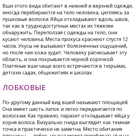
Вши этого вида обитают в нижней и верхней одежде,
иногда перебираются на тело человека, цепляясь за
пушковые волоски. Яйца откладывают вдоль швов,
так как в труднодоступных местах их тяжелее
обнаружить. Переползая с одежды на тело, они
кусают человека. Места прокуса краснеют спустя 12
часов. Укусы не вызывают болезненных ощущений,
но после них кожа зудит. Человеку расчесывает эту
область, и она покрывается черной корочкой.
Платяные вши чаще всего встречаются в тюрьмах,
детских садах, общежитиях и школах.
ЛОБКОВЫЕ
По-другому данный вид вшей называют площицей.
Она имеет шесть лапок и легко передвигается по
волоскам. Как правило, паразит откладывает яйца у
корня волоса. Визуально гнида выглядит как темная
точка и практически не заметна. Место обитания
площицы — лобок, но она может перебираться и на