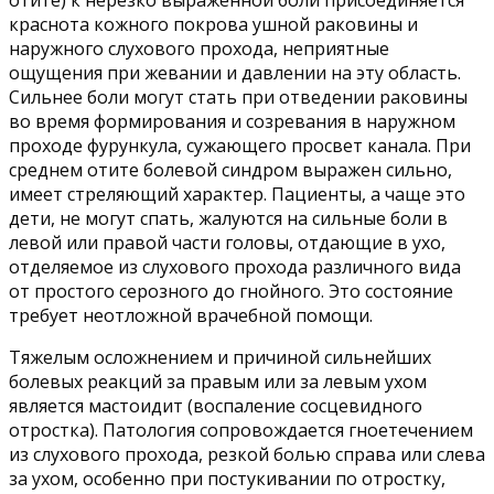
отите) к нерезко выраженной боли присоединяется
краснота кожного покрова ушной раковины и
наружного слухового прохода, неприятные
ощущения при жевании и давлении на эту область.
Сильнее боли могут стать при отведении раковины
во время формирования и созревания в наружном
проходе фурункула, сужающего просвет канала. При
среднем отите болевой синдром выражен сильно,
имеет стреляющий характер. Пациенты, а чаще это
дети, не могут спать, жалуются на сильные боли в
левой или правой части головы, отдающие в ухо,
отделяемое из слухового прохода различного вида
от простого серозного до гнойного. Это состояние
требует неотложной врачебной помощи.
Тяжелым осложнением и причиной сильнейших
болевых реакций за правым или за левым ухом
является мастоидит (воспаление сосцевидного
отростка). Патология сопровождается гноетечением
из слухового прохода, резкой болью справа или слева
за ухом, особенно при постукивании по отростку,