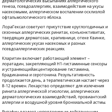
дерматологических высыпаниях аллергического
генеза, псевдоаллергиях, взаимодействия на укусы
насекомыми, аллергическом воспалении осклизлой
офтальмологического яблока.
ЛораГексал советуют присутствие круглогодичных и
сезонных аллергических ринитах, конъюнктивитах,
твердящих дерматозах, крапивнице, отеке Квинке,
аллергических укусах насекомых и разных
псевдоаллергических реакциях.
Кларитин включает работающий элемент –
лоратадин, закрепляющий Н1-гистаминные сенсоры
и устраняющийакцентирование гистамина,
брадиканина и серотонина. Результативность
продолжается день, а терапевтическая настает через
8-12 времен. Лекарство определяют для излечения
ринита аллергической этиологии, аллергических
дерматологических взаимодействий, провиантский
аллергии и воздушной уровня бронхиальной астмы.
Рупафин владеет неповторимым действующим