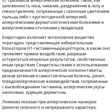
от признаков аллергических болезней, таких, как
заложенность носа, чихание, раздражение в носу и
слезоотделение, сопряженные с сезонным цветением
пыльцы либо с круглогодичной аллергией,
аллергическими дерматологическими болезнями и
аллергическими откликами у младенцев.
Кларотадин включает интенсивное вещество
лоратадин, представляющее избирательным
блокатором Н1-гистаминныхрецепторов, в какие оно
проявляет прямое воздействие, разрешая
остерегаться ненужных результатов, свойственных
иным средствам. Свидетельствами к использованию
предназначаются аллергические конъюнктивиты,
резкая затяжная и самостоятельная болезнь, ринит,
псевдоаллергические взаимодействия, сопряженные
с высвобождением гистамина, аллергические укусы
насекомых, зудящие дерматозы.
Ломилан показан при аллергическом насморке
(рините) сезонного и непрерывного характера,