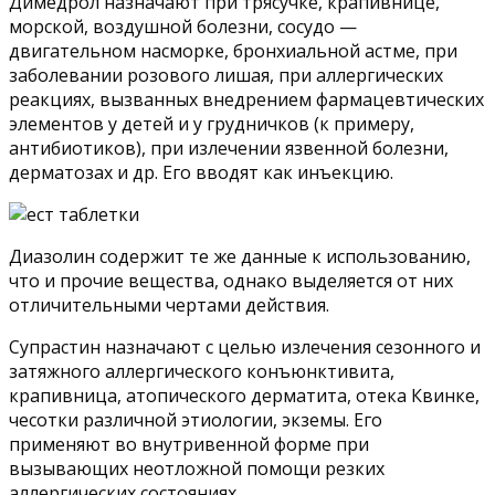
Димедрол назначают при трясучке, крапивнице,
морской, воздушной болезни, сосудо —
двигательном насморке, бронхиальной астме, при
заболевании розового лишая, при аллергических
реакциях, вызванных внедрением фармацевтических
элементов у детей и у грудничков (к примеру,
антибиотиков), при излечении язвенной болезни,
дерматозах и др. Его вводят как инъекцию.
Диазолин содержит те же данные к использованию,
что и прочие вещества, однако выделяется от них
отличительными чертами действия.
Супрастин назначают с целью излечения сезонного и
затяжного аллергического конъюнктивита,
крапивница, атопического дерматита, отека Квинке,
чесотки различной этиологии, экземы. Его
применяют во внутривенной форме при
вызывающих неотложной помощи резких
аллергических состояниях.