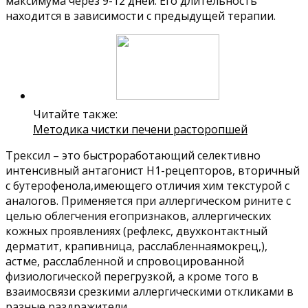
максимума через 9-12 дней. Его длительность
находится в зависимости с предыдущей терапии.
Читайте также:
Методика чистки печени расторопшей
Трексил – это быстроработающий селективно
интенсивный антагонист Н1-рецепторов, вторичный
с бутерофенола,имеющего отличия хим текстурой с
аналогов. Применяется при аллергическом рините с
целью облегчения егопризнаков, аллергических
кожных проявлениях (рефлекс, двухконтактный
дерматит, крапивница, расслабленнаямокрец,),
астме, расслабленной и спровоцированной
физиологической перегрузкой, а кроме того в
взаимосвязи срезкими аллергическими откликами в
разные раздражители.