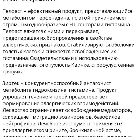
Телфаст – эффективный продукт, представляющийся
метаболитом терфенадина, по этой причинеимеет
огромным однообразием с Н1-сенсорами гистамина.
Телфаст вяжется с ними и перекрывает,
предотвращая их биопроявления в свойстве
аллергических признаков. Стабилизируются оболочки
толстых клеток и снижается освобождениес их
гистамина. Свидетельствами к использованию
предназначается опухлость Квинке, строфулус, сенная
трясучка.
Зиртек – конкурентноспособный антагонист
метаболита гидроксизина, гистамина. Продукт
упрощает течение ипорой предостерегает
формирование аллергических взаимодействий.
Лекарство ограничивает освобождениемедиаторов,
сокращаяет миграцию эозинофилов, базофилов,
нейтрофилов. Лечебное инструмент применяется
приаллергическом рините, бронхиальной астме,